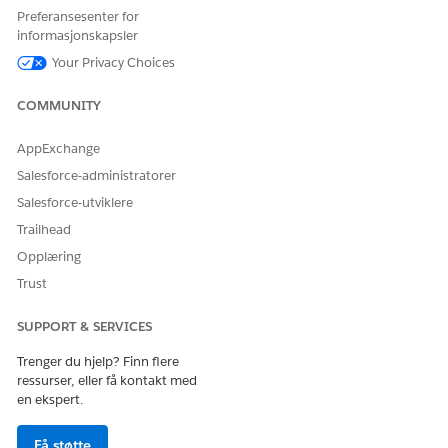
Preferansesenter for
søk
informasjonskapsler
Your Privacy Choices
COMMUNITY
Bruk av Agentforce Coworker påvirker
VIKTIG
AppExchange
kredittforbruket for Data 360, Agentforce Conversations og
Salesforce-administratorer
Flex Credits.
Salesforce-utviklere
Trailhead
Velg Oppsett fra din egen organisasjon, og skriv inn
i Hurtigsøk-feltet.
Opplæring
Agentforce Coworker
Velg
Komme i gang med Agentforce Coworker
.
Trust
Klikk
på
.
Velg
Bekreft
.
SUPPORT & SERVICES
Salesforce fullfører automatisk følgende trinn.
Trenger du hjelp? Finn flere
Slå på Agentforce Studio
ressurser, eller få kontakt med
Koble til Salesforce CRM
en ekspert.
Konfigurere søkemetoder
Opprette Agentforce
Få støtte