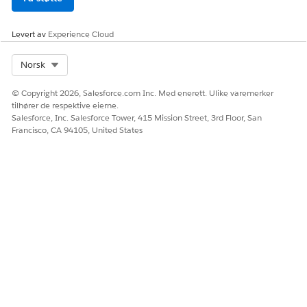
Konfigurere tilpassingsfunksjoner
Etter den automatiserte prosessen fyller du ut de resterende
Levert av
Experience Cloud
delene for å behandle søkedata, konfigurere agenten og
behandle brukere.
Select Org
Norsk
© Copyright 2026, Salesforce.com Inc. Med enerett. Ulike varemerker
tilhører de respektive eierne.
Salesforce, Inc. Salesforce Tower, 415 Mission Street, 3rd Floor, San
Francisco, CA 94105, United States
Andre automatiske handlinger
Når du slår på Agentforce Coworker, utføres også følgende
automatiserte handlinger i bakgrunnen i Data 360:
Brukere fra hjemmeorganisasjonen hentes inn hvis de ikke
allerede hentes inn.
Det opprettes en Enterprise-bruker-DLO.
En datatransformasjon konverterer data fra bruker-DLO til