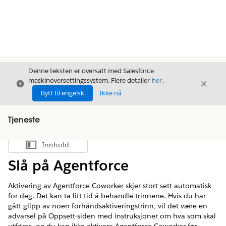
Denne teksten er oversatt med Salesforce
maskinoversettingssystem. Flere detaljer
her
.
Avslutt
Avslut
Avslutt
Bytt til engelsk
Ikke nå
Tjeneste
Innhold
Vis innholdsfortegnelse
Slå på Agentforce
Aktivering av Agentforce Coworker skjer stort sett automatisk
for deg. Det kan ta litt tid å behandle trinnene. Hvis du har
gått glipp av noen forhåndsaktiveringstrinn, vil det være en
advarsel på Oppsett-siden med instruksjoner om hva som skal