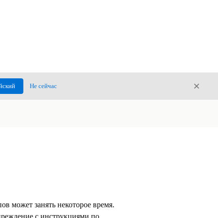
Закры
йский
Не сейчас
Закрыт
ов может занять некоторое время.
преждение с инструкциями по