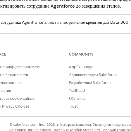
ктивировать сотрудника Agentforce до завершения этапов.
сотрудника Agentforce влияет на потребление кредитов для Data 360, 
oworker, см.
Включение Agentforce Coworker (бета-версия)
.
RCE
COMMUNITY
РОБЛЕМУ?
е о конфиденциальности
AppExchange
и стать лучше!
 о безопасности
Администраторы Salesforce
спользования
Разработчики Salesforce
частия
Trailhead
троек cookie-файлов
Обучение
r Privacy Choices
Trust
© salesforce.com, inc., 2026 гг. Все права защищены. Упомянутые товарные з
Salesforce, Inc. Salesforce Tower, 415 Mission Street, 3rd Floor, San Francis