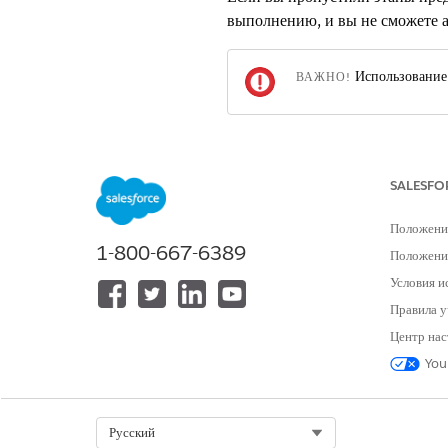
выполнению, и вы не сможете а
Использование 
ВАЖНО!
Чтобы включить Agentforce C
SALESFO
ЭТА СТАТЬЯ РЕШИЛА ВАШУ П
Положени
1-800-667-6389
Оставьте свой отзыв, чтобы мы могл
Положение
Условия и
Правила у
Центр нас
You
Select Org
Русский