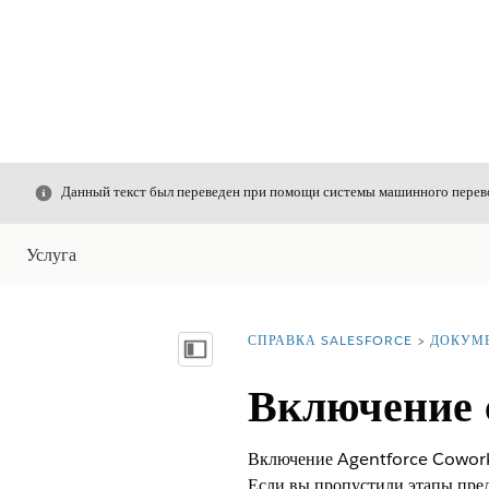
Закрыть
Данный текст был переведен при помощи системы машинного перево
Услуга
СПРАВКА SALESFORCE
ДОКУМ
Вы находитесь здесь:
Показать содержание
Включение 
Включение Agentforce Coworker
Если вы пропустили этапы пред