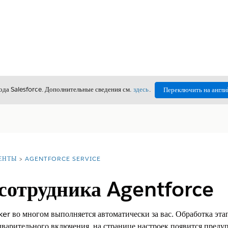
да Salesforce. Дополнительные сведения см.
здесь
.
Переключить на англи
ЕНТЫ
AGENTFORCE SERVICE
сотрудника Agentforce
 во многом выполняется автоматически за вас. Обработка этап
варительного включения, на странице настроек появится преду