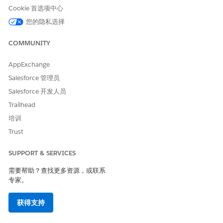
Cookie 首选项中心
Agentforce Conversations 和 Flex Credits 的信用消耗。
您的隐私选择
从您的家庭组织中，选择设置，并在快速查找框中输入
COMMUNITY
。
Agentforce 同事
选择
开始使用 Agentforce 同事
。
AppExchange
单击
打开
。
选择
确认
。
Salesforce 管理员
Salesforce 将自动完成以下步骤。
Salesforce 开发人员
打开 Agentforce Studio
Trailhead
连接到 Salesforce CRM
培训
设置搜索方法
Trust
创建 Agentforce 同事客服人员
设置个性化功能
SUPPORT & SERVICES
在自动化流程后，完成剩余部分，以管理搜索数据、配置客服人员
需要帮助？查找更多资源，或联系
和管理用户。
专家。
获得支持