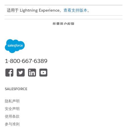
适用于 Lightning Experience。
查看支持版本
。
所需用户权限
配置 Agentforce 同事：
Data 360 管理员
或者
Data 360 架构师
1-800-667-6389
配置 Agentforce 同事：
AISearchAdmin 权限集
AI 搜索设置权限集许可证
要使用 Agentforce 同事：
Access_Ai_Search 权限集小组
SALESFORCE
AI 搜索权限集许可证
隐私声明
安全声明
使用条款
参与准则
使用 Agentforce Coworker 会影响 Data 360、
重要