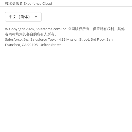
技术提供者
Experience Cloud
Select Org
中文（简体）
© Copyright 2026, Salesforce.com Inc. 公司版权所有。保留所有权利。其他
其他自动操作
各商标均为其各自的所有人所有。
Salesforce, Inc. Salesforce Tower, 415 Mission Street, 3rd Floor, San
当您打开 Agentforce Coworker 时，以下自动操作也会在 Data
Francisco, CA 94105, United States
360 中在后台执行：
如果尚未摄取，则会摄取来自家庭组织的用户。
创建企业用户 DLO。
数据转换将数据从用户 DLO 转换为企业用户 DLO。
企业用户 DLO 映射到企业用户 DMO。
为用户映射创建身份解析规则集。
创建数据操作和数据操作目标，将用户从企业用户 DMO 发送到
全局用户目录 (GDOU)。这允许在 Salesforce CRM、Slack 和
第三方源（例如 Google Drive）之间映射用户身份。
管理用户访问权限
Agentforce 同事需要谨慎的权限，以确保正确的用户能够访问搜索
功能和基础数据。访问权限主要通过权限集许可证和权限集组进行