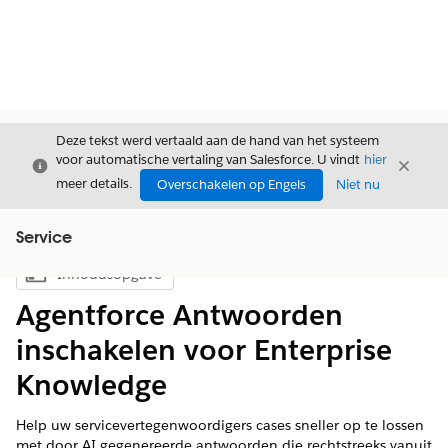
Deze tekst werd vertaald aan de hand van het systeem
voor automatische vertaling van Salesforce. U vindt
hier
Sluiten
Sluite
Sluiten
meer details.
Overschakelen op Engels
Niet nu
Service
Inhoudsopgave
Inhoudsopgave weergeven
Agentforce Antwoorden
inschakelen voor Enterprise
Knowledge
Help uw servicevertegenwoordigers cases sneller op te lossen
met door AI gegenereerde antwoorden die rechtstreeks vanuit