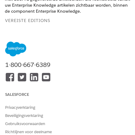
uw Enterprise Knowledge artikelen zichtbaar worden, binnen
de component Enterprise Knowledge.
VEREISTE EDITIONS
Beschikbaar in Lightning Experience.
Ondersteunde
editions weergeven
.
BENODIGDE GEBRUIKERSMACHTIGINGEN
1-800-667-6389
Enterprise Knowledge
Applicatie aanpassen
instellen en beheren:
EN
Knowledge weergeven
toestaan
SALESFORCE
Privacyverklaring
Beveiligingsverklaring
Gebruiksvoorwaarden
Agentforce Antwoorden is een betaalde
OPMERKING
Richtlijnen voor deelname
voorziening. Zie
Agentforce Conversations
and
Flex Credits