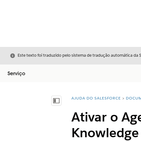
Fechar
Este texto foi traduzido pelo sistema de tradução automática da 
Serviço
AJUDA DO SALESFORCE
DOCUM
Você está aqui:
Mostrar índice
Ativar o Ag
Knowledge