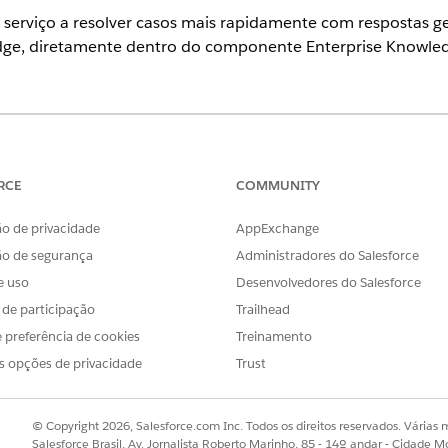
 serviço a resolver casos mais rapidamente com respostas ge
edge, diretamente dentro do componente Enterprise Knowle
ence.
Exibir edições com suporte
.
PERMISSÕES NECESSÁRIAS AO USUÁRIO
RCE
COMMUNITY
nterprise Knowledge:
Personalizar aplicativo
o de privacidade
AppExchange
E
ão de segurança
Administradores do Salesforce
e uso
Desenvolvedores do Salesforce
Permitir visualização do 
s de participação
Trailhead
 preferência de cookies
Treinamento
wers é um recurso pago. Para entender como as cobranças são apli
s opções de privacidade
Trust
e
Creditos flexíveis
.
© Copyright 2026, Salesforce.com Inc. Todos os direitos reservados. Várias m
sca rápida, insira
e s
Configurações aprimoradas do Knowledge
Salesforce Brasil, Av. Jornalista Roberto Marinho, 85 - 14º andar - Cidade M