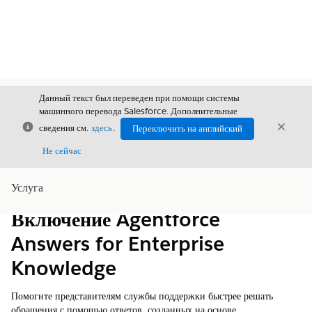
Данный текст был переведен при помощи системы
машинного перевода Salesforce. Дополнительные
Закрыть
Закры
сведения см.
здесь
.
Переключить на английский
Закрыт
Не сейчас
Услуга
Содержание
Показать содержание
Включение Agentforce
Answers for Enterprise
Knowledge
Помогите представителям службы поддержки быстрее решать
обращения с помощью ответов, созданных на основе