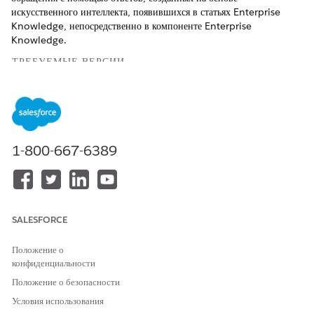
искусственного интеллекта, появившихся в статьях Enterprise
Knowledge, непосредственно в компоненте Enterprise
Knowledge.
ТРЕБУЕМЫЕ ВЕРСИИ
Доступно в Lightning Experience.
Просмотр поддерживаемых
версий
.
НЕОБХОДИМЫЕ ПОЛНОМОЧИЯ ПОЛЬЗОВАТЕЛЯ
1-800-667-6389
Для настройки Enterprise
Настройка приложения
Knowledge и управления им:
И
Разрешить просмотр
SALESFORCE
Knowledge
Положение о
конфиденциальности
Положение о безопасности
Условия использования
Agentforce Answers - это платная функция.
ПРИМЕЧАНИЕ