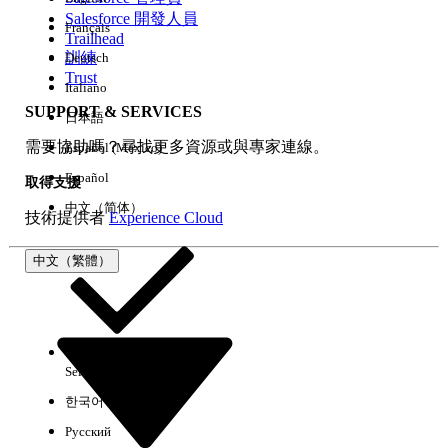
Salesforce 開發人員
Français
經驗
Trailhead
訓練
Deutsch
Trust
Italiano
SUPPORT & SERVICES
日本語
全部清除
完成
需要協助嗎？尋找更多資源或與專家連線。
Español (México)
Español
取得支援
中文（简体）
技術提供者
Experience Cloud
中文（繁體）
Select Org
中文（繁體）
한국어
Русский
沒有結果