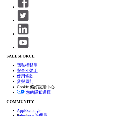
篩選器 (0)
選取篩選
新增
產品區域
SALESFORCE
功能影響
隱私權聲明
安全性聲明
使用條款
參與原則
Cookie 偏好設定中心
版本
您的隱私選擇
COMMUNITY
AppExchange
Salesforce 管理員
English