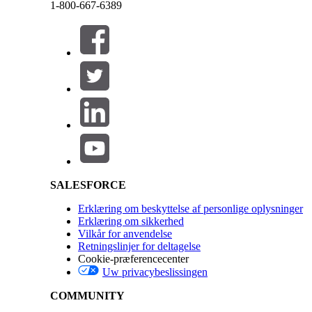
1-800-667-6389
Vinduet Ny meddelelseskomponent vises.
Klik på
Betaling
, og klik derefter på
Næste
.
Luk
Luk
Angiv detaljerne for
Prompt
,
Plain Text Payment 
Klik på
Næste
Angiv den almindelige tekstformel, og klik derefte
Angiv de krævede oplysninger for meddelelseskom
Klik på
Udført
.
Salesforce Help | Article
Klik på
+ Tilføj betalingskanal
.
Klik på
WhatsApp
, og klik derefter på
Udført
.
Under
Komponentformater
skal du klikke på
Beta
Klik på
Gem
, og klik derefter på
Aktiver
for at akti
Brasilien modtager ikke nogen betalingsstatus fra
udfylde disse detaljer i et tilpasset Salesforce-obje
SALESFORCE
Erklæring om beskyttelse af personlige oplysninger
LØSTE DENNE ARTIKEL DIT PROBLEM?
Erklæring om sikkerhed
Vilkår for anvendelse
Giv os besked, så vi kan forbedre os!
Retningslinjer for deltagelse
Cookie-præferencecenter
Uw privacybeslissingen
COMMUNITY