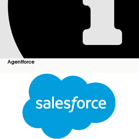
Opret en WhatsApp
Brug disse trin til at oprette en WhatsApp-betal
EditionsHeading
Vis understøttede versioner.
Agentforce
Denne artikel gælder for:
Denne artikel gælder ikke for:
Hvis du vil opsætte og redigere kanaler i Meddelel
Luk
Hvis du vil se kanaler:
Denne tekst er oversat ved hjælp af Salesforce-maskinoversættelsessystem. Du finder flere de
Føj en betalingsmetode til din WhatsApp-forret
Skriv
i søgefeltet Find
h
Meddelelseskomponenter
Klik på
Ny komponent
.