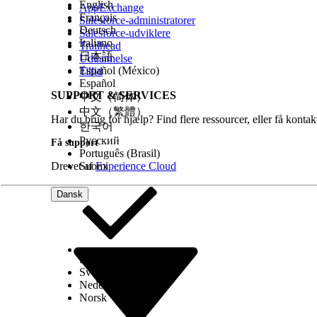
English
AppExchange
Français
Salesforce-administratorer
Deutsch
Salesforce-udviklere
Italiano
Trailhead
日本語
Uddannelse
Español (México)
Tillid
Español
SUPPORT & SERVICES
中文（简体）
中文（繁體）
Har du brug for hjælp? Find flere ressourcer, eller få konta
한국어
Русский
Få support
Português (Brasil)
Drevet af
Suomi
Experience Cloud
Dansk
Select Org
Dansk
Svenska
Nederlands
Norsk