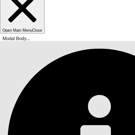
Open Main Menu
Close
Modal Body...
breadcrumbDescription
helpHomeLinkText
docsHomeLinkTextShort
Agentforce