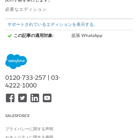
必要なエディション
サポートされているエディションを表示する。
この記事の適用対象:
拡張 WhatsApp
この記事の適用対象外:
拡張アプリケーション内チャ
ット、拡張 Web チャット
v1、拡張 Web チャット v2、
拡張 Apple Messages for
Business チャネル、標準およ
び拡張 Facebook
0120-733-257 | 03-
Messenger、標準および拡張
4222-1000
SMS、拡張 LINE、Bring Your
Own チャネル
必要なユーザー権限
SALESFORCE
メッセージングチャネルを設
「メッセージングの設定」
定および編集する
プライバシーに関する声明
チャネルを参照する
「設定・定義の参照」
セキュリティに関する声明