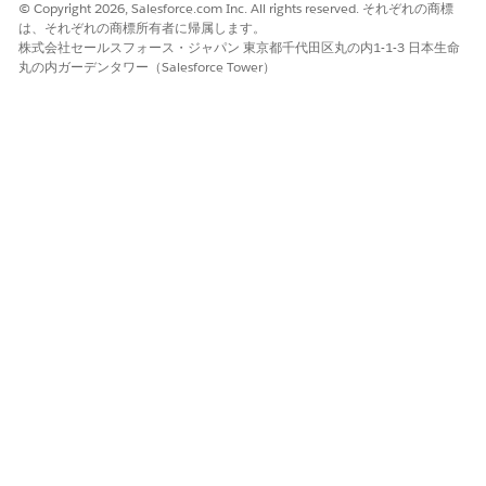
ます。
© Copyright 2026, Salesforce.com Inc. All rights reserved. それぞれの商標
は、それぞれの商標所有者に帰属します。
[保存]
をクリックし、
[有効化
] をクリックして WhatsApp
株式会社セールスフォース・ジャパン 東京都千代田区丸の内1-1-3 日本生命
Pay を有効化します。
丸の内ガーデンタワー（Salesforce Tower）
ブラジルは Meta から支払状況を受信しません。支払ゲートウ
ェイから確認または失敗状況を受け取ります。これらの詳細
は、カスタム Salesforce オブジェクトに入力できます。
この記事で問題は解決されましたか?
ご意見をお待ちしております。
はい
いいえ