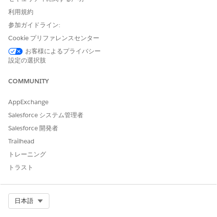
利用規約
WhatsApp ビジネスマネージャーを使用して、WhatsApp ビ
参加ガイドライン:
ジネスアカウントに支払方法を追加します。
[
設定]
から、[
クイック検索]
検索ボックスに「
メッセージング
Cookie プリファレンスセンター
コンポーネント」
と入力し、[
メッセージングコンポーネント]
お客様によるプライバシー
を選択します。
設定の選択肢
[新規コンポーネント]
をクリックします。
[新規メッセージングコンポーネント] ウィンドウが表示されま
COMMUNITY
す。
[支払]
をクリックして、
[次へ]
をクリックします。
AppExchange
[
プロンプト
]、[
プレーンテキスト支払 URL
] の詳細を入力し、
Salesforce システム管理者
画像をアップロードします。
Salesforce 開発者
[次へ]
をクリックします。
プレーンテキストの数式を入力し、
[次へ
] をクリックします。
Trailhead
メッセージングコンポーネント名、開発者名、説明の必須情報
トレーニング
を入力します。
トラスト
[完了]
をクリックします。
[
+ Add Payment Channel
] をクリックします。
[WhatsApp]
をクリックし、[
完了] を
クリックします。
[
Component Formats (コンポーネント形式
)] で、
[Payment
Select Org
日本語
(
支払)] をクリックしてコンポーネントのプロパティを設定し