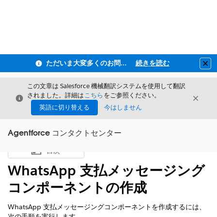
ただいま大変多くのお問い合わせをいただいており、ご連絡までにお時間を頂戴しております
続きを読む
Clo
この文章は Salesforce 機械翻訳システムを使用して翻訳
されました。詳細は
こちら
をご参照ください。
閉じる
閉じ
閉じる
英語に切り替える
今はしません
Agentforce コンタクトセンター
目次
目次を表示
WhatsApp 支払メッセージング
コンポーネントの作成
WhatsApp 支払メッセージングコンポーネントを作成するには、
次の手順を実行します。