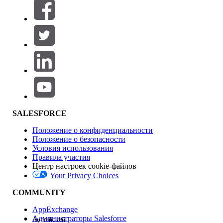
Фильтры (0)
ВЫБРАТЬ ФИЛЬТРЫ
Добавить
Область продуктов
Влияние на функции
SALESFORCE
Положение о конфиденциальности
Положение о безопасности
Условия использования
Правила участия
Центр настроек cookie-файлов
Your Privacy Choices
Версия
COMMUNITY
AppExchange
Администраторы Salesforce
Английский