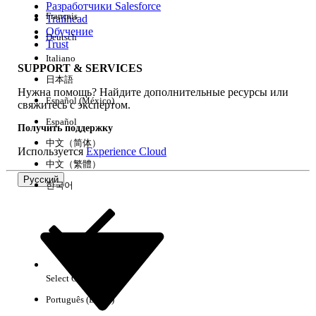
Разработчики Salesforce
Français
Trailhead
Возможности
Обучение
Deutsch
Trust
Italiano
SUPPORT & SERVICES
日本語
Нужна помощь? Найдите дополнительные ресурсы или
Очистить все
Готово
Español (México)
свяжитесь с экспертом.
Español
Получить поддержку
中文（简体）
Используется
Experience Cloud
中文（繁體）
Русский
한국어
Select Org
Русский
Português (Brasil)
Результаты отсутствуют