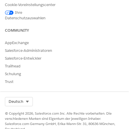
erweiterte SMS", "Erweiterte
Cookie-Voreinstellungscenter
LINE" und "Bring Your Own
Ihre
Channel"
Datenschutzauswahlen
ERFORDERLICHE BENUTZERBERECHTIGUNGEN
COMMUNITY
Öffnen, Bearbeiten oder
Flow verwalten
Erstellen von Flows in Flow
AppExchange
Builder:
Salesforce-Administratoren
Erstellen oder Bearbeiten
Anwendung anpassen
Salesforce-Entwickler
einer Konsolenanwendung:
Trailhead
UND "Setup und
Konfiguration anzeigen"
Schulung
Trust
Select Org
Deutsch
Die als Teil der Voraussetzungen
erstellten Apex
HINWEIS
© Copyright 2026, Salesforce.com Inc. Alle Rechte vorbehalten. Die
Klassen
können beim Erstellen eines Bildschirm-Flows für
verschiedenen Marken sind Eigentum der jeweiligen Inhaber.
WhatsApp Payment verwendet werden. Speichern Sie
Salesforce.com Germany GmbH, Erika-Mann-Str. 31, 80636 München,
während der Bildschirm-Flow-Erstellung die Ausgabe dieser
Deutschland