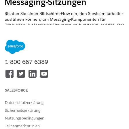
Messaging-Sitzungen
Richten Sie einen Bildschirm-Flow ein, den Servicemitarbeiter
ausführen können, um Messaging-Komponenten für
Zahlungen in Messaging-Sitzungen an Kunden zu senden. Der
Flow führt die Apex-Klassen aus und übergibt die
Transaktionsdetails an die Messaging-Zahlungskomponente.
ERFORDERLICHE EDITIONEN
Unterstützte Editionen anzeigen.
1-800-667-6389
Dieser Artikel gilt für:
Erweitertes WhatsApp
Dieser Artikel gilt nicht
"Erweiterter Chat in der
für:
Anwendung", "Erweiterter
Webchat v1", "Erweiterter
SALESFORCE
Webchat v2", "Erweiterte
Apple Messages for
Datenschutzerklärung
Business-Kanäle",
Sicherheitserklärung
"Standardmäßiger und
erweiterter Facebook
Nutzungsbedingungen
Messenger",
Teilnahmerichtlinien
"Standardmäßige und