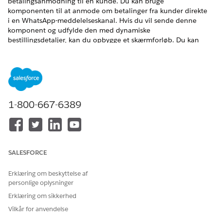
betalingsanmodning til en kunde. Du kan bruge
komponenten til at anmode om betalinger fra kunder direkte
i en WhatsApp-meddelelseskanal. Hvis du vil sende denne
komponent og udfylde den med dynamiske
bestillingsdetaljer, kan du opbygge et skærmforløb. Du kan
bruge dette forløb til at indsamle nødvendige betalingsdata
ved at kalde Apex. Dataene inkluderer linjevarer, totaler,
bestillingskontekst og tilpassede parametre som
forsendelsesbeløb. Efter dataindsamling bruger forløbet
handlingen Forbedret meddelelse til at sende komponenten
til brugeren.
1-800-667-6389
Se
Brug skærmforløb til at interagere med brugere
og
Kom
i gang med skærmforløb
.
Opret en
WhatsApp-betalingsmeddelelseskomponent
. For
dine komponentegenskaber skal du sørge for, at du vælger
SALESFORCE
landenavnet som Brasilien og valutakoden som Real
Brasilien.
Erklæring om beskyttelse af
Sørg for, at Apex-klasser til hentning af betalingsdata (
Paym
personlige oplysninger
entMessageLineltems
,
,
PaymentPaymentTotal
PaymentOr
derContext
,
og
) er
Erklæring om sikkerhed
PaymentMessage
PaymentInitiations
tilgængelige i din organisation. Du kan have dine egne
Vilkår for anvendelse
klassenavne for at få en bedre forståelse. Hvis du ønsker