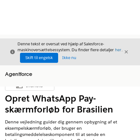
Denne tekst er oversat ved hjælp af Salesforce-
maskinoversættelsessystem. Du finder flere detaljer
her
.
Luk
Luk
Luk
Skift til engelsk
Ikke nu
Agentforce
Indhold
Vis indholdsfortegnelse
Opret WhatsApp Pay-
skærmforløb for Brasilien
Denne vejledning guider dig gennem opbygning af et
eksempelskærmforløb, der bruger en
betalingsmeddelelseskomponent til at sende en