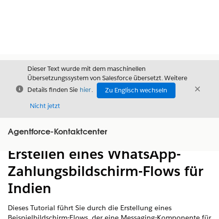
Dieser Text wurde mit dem maschinellen
Übersetzungssystem von Salesforce übersetzt. Weitere
Schließen
Schli
Details finden Sie
hier
.
Zu Englisch wechseln
Schließ
Nicht jetzt
Agentforce-Kontaktcenter
Inhalt
Inhalt anzeigen
Erstellen eines WhatsApp-
Zahlungsbildschirm-Flows für
Indien
Dieses Tutorial führt Sie durch die Erstellung eines
Beispielbildschirm-Flows, der eine Messaging-Komponente für