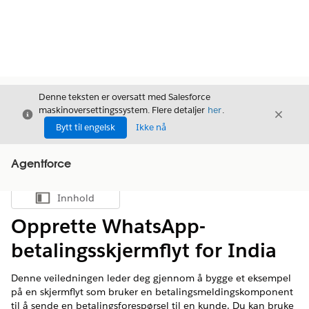
Denne teksten er oversatt med Salesforce
maskinoversettingssystem. Flere detaljer
her
.
Avslutt
Avslut
Avslutt
Bytt til engelsk
Ikke nå
Agentforce
Innhold
Vis innholdsfortegnelse
Opprette WhatsApp-
betalingsskjermflyt for India
Denne veiledningen leder deg gjennom å bygge et eksempel
på en skjermflyt som bruker en betalingsmeldingskomponent
til å sende en betalingsforespørsel til en kunde. Du kan bruke