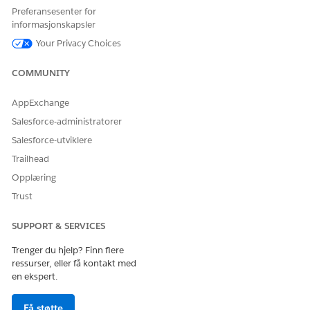
eksempelkodesnutter for Apex-klasser
.
Preferansesenter for
WhatsApp Pay India støtter betalingstypene
informasjonskapsler
Betalingsgatewayer, UPI og Betalingslenker. Hvis du vil ha
Your Privacy Choices
mer informasjon, kan du se
Meta WhatsApp Betaling -
India
.
COMMUNITY
Hvis du sender bestillingsstatus tilbake til sluttbrukeren,
oppretter du to tilpassede parametere i
AppExchange
betalingsmeldingskomponenten. Én for å fange opp
Salesforce-administratorer
referanse-IDen og én for å fange opp
bestillingsstatusetiketten. Kontroller også at du har
Salesforce-utviklere
konfigurert WABA-malen for bestillingsstatus. Hvis du ikke
Trailhead
har konfigurert ennå, logger du deg på WABA-kontoen og
Opplæring
går til meldingsmalen. Under fanen
Verktøy
velger du
Trust
Bestillingsstatus
og sender til gjennomgang.
Opprett en Apex som håndterer betalingsstatusen.
Opprett en tilpasset parameter for å fange opp
SUPPORT & SERVICES
fraktbeløpet. Det er en valgfri parameter som ikke er
Trenger du hjelp? Finn flere
tilgjengelig for deg som standard.
ressurser, eller få kontakt med
Utløpstider for meldingsøkter kan variere fra utløpstider
en ekspert.
for betalingskomponenter.
Pass på at du sender bestillingsstatusen tilbake til kunden
Få støtte