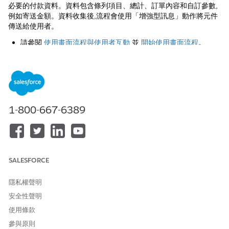
必要的付款資料。資料包含條列項目、總計、訂單內容和自訂參數,
例如寄送金額。資料收集後,流程會使用「增強型訊息」動作將元件
傳送給使用者。
請參閱
使用畫面流程與使用者互動
並
開始使用畫面流程
。
建立
WhatsApp 付款傳訊
元件。針對您的元件內容,請確定您選
取的國家名稱為印度,貨幣代碼為印度盧比。
請確保在您的組織中可使用用於採取付款資料 (
PaymentMessa
geLineltems
、
、
PaymentPaymentTotal
PaymentOrderCon
text
、
和
) 的 Apex
PaymentMessage
PaymentInitiations
類別。您可以擁有自己的類別名稱以進一步瞭解。如需如何建立
1-800-667-6389
Apex 類別和範例程式碼的詳細資訊,請參閱
為 Apex 類別和範
例程式碼片
建立 Apex 類別
段。
WhatsApp Pay India 支援「付款門戶」、「UPI」和「付款連
結」付款類型。如需詳細資訊,請參閱
中繼 WhatsApp 付款 - 印
SALESFORCE
度
。
如果您要將訂單狀態傳送回一般使用者,請在付款傳訊元件中建
立兩個自訂參數。一個用來捕捉參照識別碼,另一個用來捕捉訂
隱私權聲明
單狀態標籤。此外,請確認您已針對訂單狀態設定 WABA 範本。
安全性聲明
如果您尚未設定,請登入您的 WABA 帳戶並移至您的訊息範本。
使用條款
在「
公用程式」
索引標籤下,選取「
訂單狀態
」,然後提交以供檢
參與原則
閱。