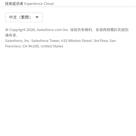
技術提供者
Experience Cloud
「畫面流程」會顯示在自動版面配置頁面上。如果您看不到「畫
面流程」,請使用搜尋方塊搜尋「畫面流程」。
按一下
+
新增所需畫面流程元素。
Select Org
中文（繁體）
如需如何使用 Flow Builder 元素 (例如「畫面」、「指派」和
「動作」) 的詳細資訊,請參閱「
流程元素
」。
© Copyright 2026, Salesforce.com Inc. 保留所有權利。各個商標屬於其個別
擁有者。
Salesforce, Inc. Salesforce Tower, 415 Mission Street, 3rd Floor, San
步驟 2:取得傳訊工作階段識別碼
Francisco, CA 94105, United States
按一下
+
可將「畫面」元素新增至流程,以取用工作階段識別
碼。
「新畫面視窗」隨即顯示。
在「元件」下,在搜尋方塊中輸入
,然後選取「
文字」,
將
文字
「文字」元件新增至「畫面」元素。
在「內容」下,針對「標籤」輸入
,並視需要在其
GetSessionld
他欄位中輸入詳細資料。
按一下「
完成
」。
流程會以 GetSessionld 畫面元素更新。
按一下畫面元素下方的
+
可將「指派」元素新增至流程。
此步驟會建立變數以儲存工作階段識別碼。將其命名為
。
StoreSessionld
建立名為
的變數,並將「資料類型」設
Messaging Sessionld
為「
文字」,
然後選取「
可供輸入
」和「
可供輸出
」。