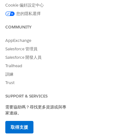
建立處理付款狀態的 Apex 類別。
Cookie 偏好設定中心
您可以建立自訂參數,以儲存貨運金額。這是依預設無法使用的
您的隱私選擇
選用參數。
傳訊工作階段到期時間可能與付款元件到期時間不同。
COMMUNITY
確定您在聊天中將訂單狀態傳送回客戶。
AppExchange
建立自訂參數
Salesforce 管理員
進入「
設定
」,在「快速尋找」方塊中輸入
,然後選取
傳訊元件
Salesforce 開發人員
「
傳訊元件
」。
Trailhead
找到並按一下您的 WhatsApp Pay 傳訊元件。
按一下「
參數
」。
訓練
按一下「
新增
」。
Trust
「新增 Pameter」視窗隨即顯示。
輸入 name as shipping_amount,並選取 type as double。
SUPPORT & SERVICES
按一下「
儲存
」。
需要協助嗎？尋找更多資源或與專
家連線。
步驟 1:建立畫面流程
進入「
設定
」，在「快速尋找」方塊中輸入
，然後選取「
流
流程
取得支援
程
」。
按一下「
新增流程
」,然後選取「
畫面流程
」。