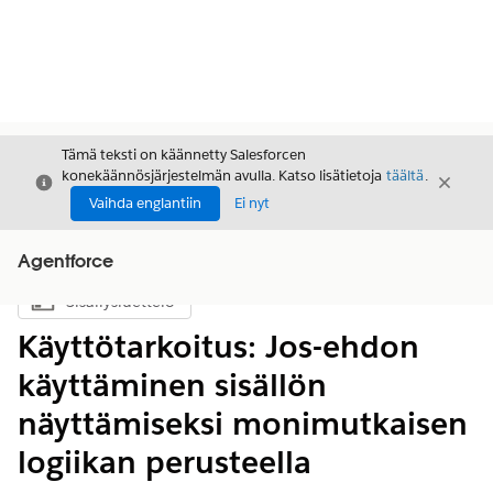
Tämä teksti on käännetty Salesforcen
konekäännösjärjestelmän avulla. Katso lisätietoja
täältä
.
Sulje
Sulje
Sulje
Vaihda englantiin
Ei nyt
Agentforce
Sisällysluettelo
Näytä sisällysluettelo
Käyttötarkoitus: Jos-ehdon
käyttäminen sisällön
näyttämiseksi monimutkaisen
logiikan perusteella