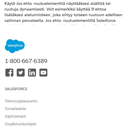
Käytä Jos ehto -ruutuelementtiä näyttääksesi sisältöä tai
ruutuja dynaamisesti. Voit esimerkiksi käyttää If-ehtoa
lisätäksesi alatunnisteen, joka siirtyy toiseen ruutuun edellisen
valinnan perusteella. Jos ehto -ruutuelementillä Salesforce
arvioi yhden tai useamman ehdon järjestyksessä ja näyttää
sisällön, jos ehto palauttaa arvon true. Jos ehto on false,
logiikka palauttaa muun esimääritetyn sisällön. Toisin kuin
Switch-ehtojen logiikka, If-ehtojen logiikka tukee
monimutkaisia ehtoja yhdistämällä ehtoja käyttämällä AND-
ja OR-logiikkaa.
1-800-667-6389
VAADITUT VERSIOT
Näytä tuetut Edition-versiot.
Tätä artikkelia
Parannetut WhatsApp-
SALESFORCE
sovelletaan:
kanavat, yhtenäistetty
WhatsApp
Tietosuojalausunto
Tätä artikkelia ei
Parannettu sovelluksen
Turvatiedote
sovelleta:
sisäinen chat, parannettu
Käyttöehdot
Web-chat, vakiomuotoinen
ja parannettu Facebook
Osallistumisohjeet