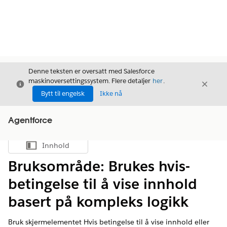
Denne teksten er oversatt med Salesforce
maskinoversettingssystem. Flere detaljer
her
.
Avslutt
Avslut
Avslutt
Bytt til engelsk
Ikke nå
Agentforce
Innhold
Vis innholdsfortegnelse
Bruksområde: Brukes hvis-
betingelse til å vise innhold
basert på kompleks logikk
Bruk skjermelementet Hvis betingelse til å vise innhold eller