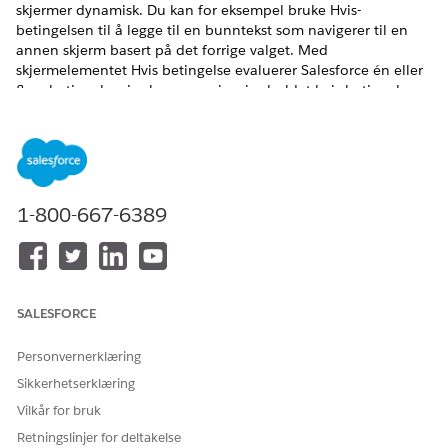
skjermer dynamisk. Du kan for eksempel bruke Hvis-
betingelsen til å legge til en bunntekst som navigerer til en
annen skjerm basert på det forrige valget. Med
skjermelementet Hvis betingelse evaluerer Salesforce én eller
flere betingelser i sekvens og viser innholdet hvis betingelsen
evalueres til sann. Hvis betingelsen er usann, returnerer
logikken det andre forhåndskonfigurerte innholdet. Til
forskjell fra den betingede logikken Switch støtter
conditionslogikk komplekse kriterier ved å kombinere
betingelser ved bruk av AND- og OR-logiske operatorer.
1-800-667-6389
NØDVENDIGE UTGAVER
Se støttede versjoner.
Denne artikkelen gjelder
Forbedrede WhatsApp-
SALESFORCE
for:
kanaler, Forent WhatsApp
Personvernerklæring
Denne artikkelen gjelder
Forbedret chat i app,
ikke for:
Forbedret nettchat,
Sikkerhetserklæring
Standard og forbedret
Vilkår for bruk
Facebook Messenger,
Standard og forbedret SMS,
Retningslinjer for deltakelse