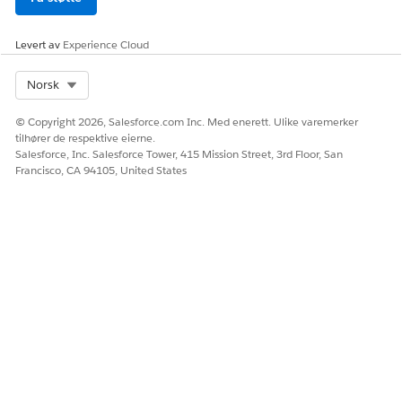
referere til disse dataene må
du definere strukturen til
Levert av
Experience Cloud
dataene i en datamodell.
Strukturen til datamodellen
må samsvare med strukturen
Select Org
Norsk
til JSON-koden. Du kan få
tilgang til disse dataene
© Copyright 2026, Salesforce.com Inc. Med enerett. Ulike varemerker
med Apex eller en skjermflyt.
tilhører de respektive eierne.
Salesforce, Inc. Salesforce Tower, 415 Mission Street, 3rd Floor, San
FormEntryScreenId
Lagrer ID-en til
Francisco, CA 94105, United States
inngangsskjermen, som er
den første skjermen som
meldingssluttbrukeren ser.
Du finner disse standardparameterne på Parametere-fanen i
Komponentdetaljer-delen.