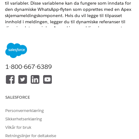
til variabler. Disse variablene kan da fungere som inndata for
den dynamiske WhatsApp-flyten som opprettes med en Apex
skjemameldingskomponent. Hvis du vil legge til tilpasset
innhold i meldingen, legger du til dynamiske referanser til
disse inndataene i den Apex skjemameldingskomponenten.
Hvis du for eksempel vil planlegge en veterinæravtale, samler
skjermflyten inn bestemte detaljer, som typen dyr og
problemet, og overfører dynamisk denne informasjonen til
den Apex meldingskomponenten for skjemaer.
NØDVENDIGE UTGAVER
1-800-667-6389
Se støttede versjoner.
Denne artikkelen gjelder
Forbedrede WhatsApp-
for:
kanaler, Forent WhatsApp
SALESFORCE
Denne artikkelen gjelder
Forbedret chat i app,
ikke for:
Forbedret nettchat,
Personvernerklæring
Standard og forbedret
Sikkerhetserklæring
Facebook Messenger,
Standard og forbedret SMS,
Vilkår for bruk
Forbedrede Apple-meldinger
Retningslinjer for deltakelse
for firmaer, Forbedret linje