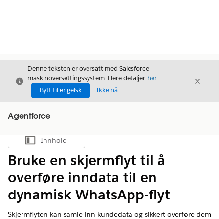
Denne teksten er oversatt med Salesforce
maskinoversettingssystem. Flere detaljer
her
.
Avslutt
Avslut
Avslutt
Bytt til engelsk
Ikke nå
Agentforce
Innhold
Vis innholdsfortegnelse
Bruke en skjermflyt til å
overføre inndata til en
dynamisk WhatsApp-flyt
Skjermflyten kan samle inn kundedata og sikkert overføre dem