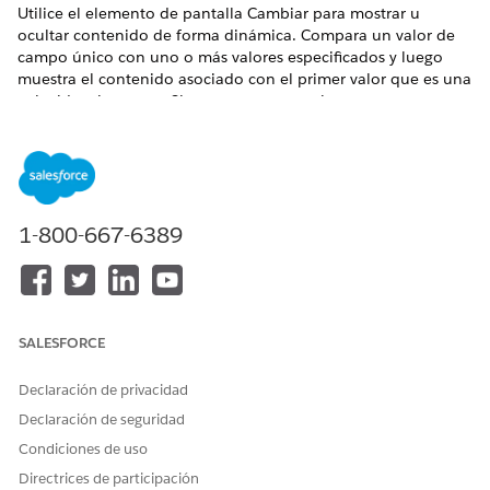
Utilice el elemento de pantalla Cambiar para mostrar u
ocultar contenido de forma dinámica. Compara un valor de
campo único con uno o más valores especificados y luego
muestra el contenido asociado con el primer valor que es una
coincidencia exacta. Si no se encuentra ninguna
coincidencia, devuelve el valor predeterminado
preconfigurado. A diferencia del elemento If, Switch está
limitado a realizar una comparación de coincidencia exacta
en un solo campo y no admite operadores lógicos complejos
como AND u OR.
1-800-667-6389
EDICIONES NECESARIAS
Ver ediciones admitidas.
Este artículo se aplica a:
Canales de WhatsApp
SALESFORCE
mejorados, WhatsApp
unificado
Declaración de privacidad
Este artículo no se aplica
Chat en aplicación
Declaración de seguridad
a:
mejorado, Chat web
Condiciones de uso
mejorado, Facebook
Messenger estándar y
Directrices de participación