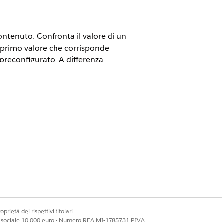
ntenuto. Confronta il valore di un
l primo valore che corrisponde
 preconfigurato. A differenza
 singolo campo e non supporta
, WhatsApp unificato
t Web ottimizzata, Facebook
zato, SMS standard e ottimizzato,
ottimizzato, LINEA ottimizzata e Porta
prietà dei rispettivi titolari.
ale sociale 10.000 euro - Numero REA MI-1785731 P.IVA