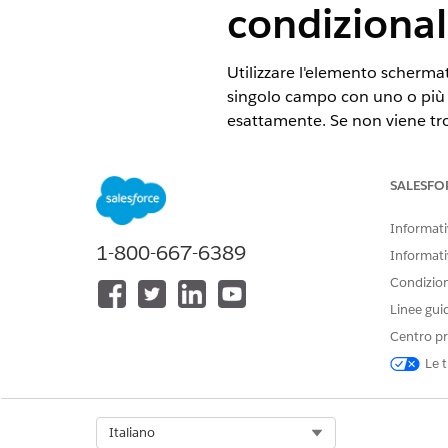
condiziona
Utilizzare l'elemento scherma
singolo campo con uno o più va
esattamente. Se non viene trov
dell'elemento If, Switch si l
operatori logici complessi c
SALESFO
VERSIONI (EDITION) RICHIE
Informativ
1-800-667-6389
Visualizzare le versioni supporta
Informati
Condizioni
Questo articolo si applica a:
Linee gui
Questo articolo non si applic
Centro pr
Le t
Select Org
Italiano