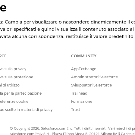
le
ta Cambia per visualizzare o nascondere dinamicamente il co
lori specificati e quindi visualizza il contenuto associato a
ata alcuna corrispondenza, restituisce il valore predefinito
imita a eseguire un confronto di corrispondenze esatte su un
ome AND o OR.
RCE
COMMUNITY
STE
a sulla privacy
AppExchange
te.
va sulla protezione
Amministratori Salesforce
 di utilizzo
Sviluppatori Salesforce
Canali WhatsApp ottimizzati
da per la partecipazione
Trailhead
a a:
Chat in app ottimizzata, Cha
eferenze cookie
Formazione
Messenger standard e ottimiz
Apple Messages for Business 
ue scelte in materia di privacy
Trust
il tuo canale
© Copyright 2026, Salesforce.com Inc. Tutti i diritti riservati. Vari marchi di pro
AUTORIZZAZIONI UTENTE RICHIESTE
salesforce.com Italy S.r.l., Piazza Filippo Meda 5, 20121 Milano (MI) Capit