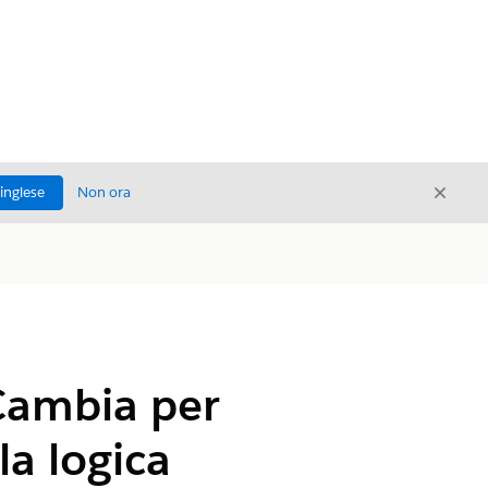
Chiud
'inglese
Non ora
Chiudi
 Cambia per
la logica