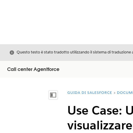
Chiudi
Questo testo è stato tradotto utilizzando il sistema di traduzione 
Call center Agentforce
GUIDA DI SALESFORCE
DOCUM
Ti trovi qui:
Mostra sommario
Use Case: U
visualizzare