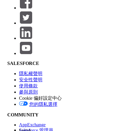
篩選器 (0)
選取篩選
新增
產品區域
SALESFORCE
功能影響
隱私權聲明
安全性聲明
使用條款
參與原則
Cookie 偏好設定中心
版本
您的隱私選擇
COMMUNITY
AppExchange
Salesforce 管理員
English