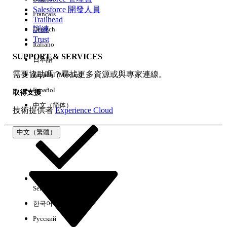
Salesforce 開發人員
Français
經驗
Trailhead
訓練
Deutsch
Trust
Italiano
SUPPORT & SERVICES
日本語
全部清除
完成
需要協助嗎？尋找更多資源或與專家連線。
Español (México)
Español
取得支援
中文（简体）
技術提供者
Experience Cloud
中文（繁體）
Select Org
中文（繁體）
한국어
Русский
沒有結果