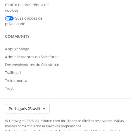
Clique na seta para baixo à direita da sua implementação
Centro de preferência de
e selecione
Visualizar
.
cookies
Clique em
Adicionar componentes de IU personalizados
.
Suas opções de
Selecione um componente na lista suspensa Componente
privacidade
personalizado que corresponda ao elemento padrão de
IU desejado.
COMMUNITY
Salve suas alterações.
Publique sua implementação.
AppExchange
Administradores do Salesforce
Desenvolvedores do Salesforce
ESTE ARTIGO RESOLVEU SEU PROBLEMA?
Trailhead
Diga-nos para podermos melhorar!
Treinamento
Sim
Não
Trust
Select Org
Português (Brasil)
© Copyright 2026, Salesforce.com Inc. Todos os direitos reservados. Várias
marcas comerciais dos respectivos proprietários.