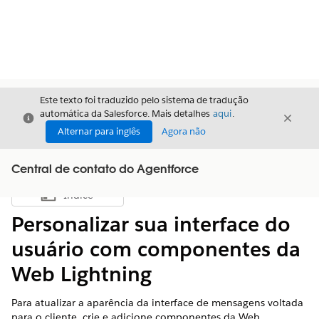
Este texto foi traduzido pelo sistema de tradução
automática da Salesforce. Mais detalhes
aqui
.
Fechar
Fecha
Fechar
Alternar para inglês
Agora não
Central de contato do Agentforce
Índice
Mostrar índice
Personalizar sua interface do
usuário com componentes da
Web Lightning
Para atualizar a aparência da interface de mensagens voltada
para o cliente, crie e adicione componentes da Web