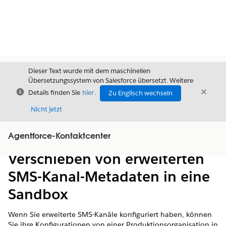
Dieser Text wurde mit dem maschinellen
Übersetzungssystem von Salesforce übersetzt. Weitere
Schließen
Schli
Details finden Sie
hier
.
Zu Englisch wechseln
Schließ
Nicht jetzt
Agentforce-Kontaktcenter
Inhalt
Inhalt anzeigen
Verschieben von erweiterten
SMS-Kanal-Metadaten in eine
Sandbox
Wenn Sie erweiterte SMS-Kanäle konfiguriert haben, können
Sie ihre Konfigurationen von einer Produktionsorganisation in