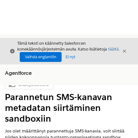
Tämä teksti on käännetty Salesforcen
konekäännösjärjestelmän avulla. Katso lisätietoja
täältä
.
Sulje
Sulje
Sulje
Vaihda englantiin
Ei nyt
Agentforce
Sisällysluettelo
Näytä sisällysluettelo
Parannetun SMS-kanavan
metadatan siirtäminen
sandboxiin
Jos olet määrittänyt parannettuja SMS-kanavia, voit siirtää
niiden kokoonpanoja tuotanto-organisaatiosta sandbox-