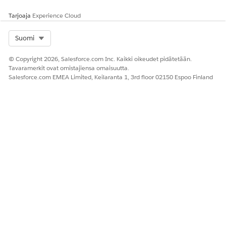
Tarjoaja
Experience Cloud
<?xml version="1.0" encoding="UTF-8"?>

<Package xmlns="http://soap.sforce.com/2006/04/met
Select Org
Suomi
    <types>

        <members>YOUR_DEVELOPER_NAME</members>

© Copyright 2026, Salesforce.com Inc. Kaikki oikeudet pidätetään.
        <name>MessagingChannel</name>

Tavaramerkit ovat omistajiensa omaisuutta.
    </types>

Salesforce.com EMEA Limited, Keilaranta 1, 3rd floor 02150 Espoo Finland
    <version>65.0</version>

</Package>
Tallenna tiedosto tietokoneellesi muodossa package.xml.
Määrittämällä tarkan Kehitysnimi-arvon.zip-tiedostosi, joka
noudetaan Salesforce Bench Press -tiedostopäätteestä,
sisältää vain kyseisen SMS-kanavan metadatan. Tämä
tiedosto varmistaa puhtaan ja ristiriippumattoman
käyttöönoton kohdeorganisaatioosi.
Vaihe 3: Metadatan noutaminen tuotanto-
organisaatiostasi
Kirjaudu lähdeorganisaatioosi.