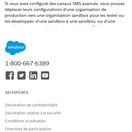
Si vous avez configuré des canaux SMS avancés, vous pouvez
déplacer leurs configurations d'une organisation de
production vers une organisation sandbox pour les tester ou
les développer, d'une sandbox à une sandbox, ou d'une
sandbox à une organisation de production. Ces étapes
s'appliquent aux canaux code long avancé, code long gratuit
et code court.
Pour déplacer vos configurations de canal SMS vers
l'organisation de destination, récupérez les métadonnées en
utilisant un fichier manifest package.xml. Vous pouvez ensuite
1-800-667-6389
le déployer dans l'organisation cible. Vous pouvez également
effectuer une
actualisation sandbox
ou des opérations d'API
de métadonnées en utilisant un outil de développement. Les
outils peuvent être Salesforce CLI, Salesforce Extensions for
VS Code, ou des extensions de navigateur telles que
SALESFORCE
Salesforce Bench Press.
À des fins de démonstration, nous montrons ici comment
Déclaration de confidentialité
déplacer des métadonnées de production vers une
Déclaration relative à la sécurité
organisation sandbox en utilisant l'extension Salesforce
Conditions d’utilisation
Bench Press.
Directives de participation