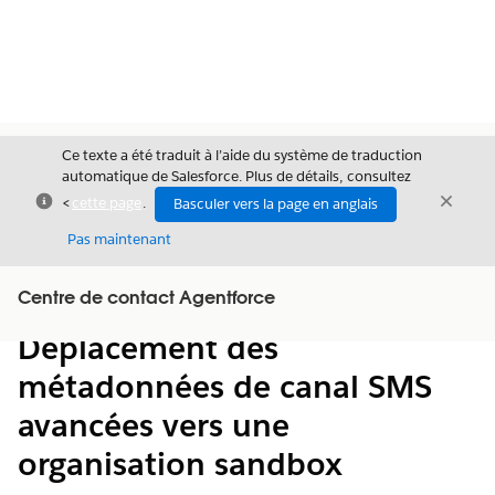
Ce texte a été traduit à l’aide du système de traduction
automatique de Salesforce. Plus de détails, consultez
Fermer
Ferme
<
cette page
.
Basculer vers la page en anglais
Fermer
Pas maintenant
Table des
Centre de contact Agentforce
Afficher la table des matières
matières
Déplacement des
métadonnées de canal SMS
avancées vers une
organisation sandbox