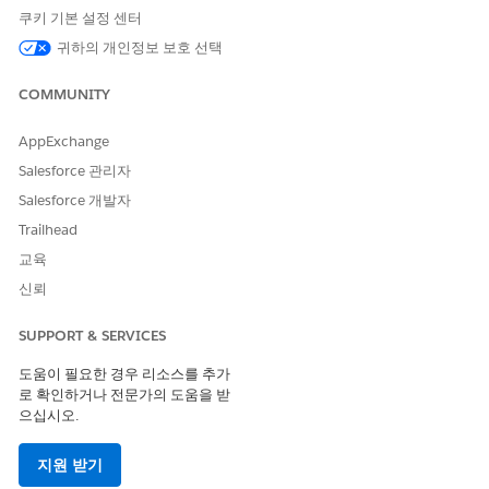
할 수 있습니다.
쿠키 기본 설정 센터
귀하의 개인정보 보호 선택
1단계: 고급 SMS 채널의 개발자 이름 찾기
소스 조직의 설정에서 빠른 찾기 상자에
입
Messaging 설정을
COMMUNITY
력한 다음,
Messaging 설정을
선택합니다.
채널 섹션 아래에서 마이그레이션할 특정 SMS 채널을 찾습니
AppExchange
다.
Salesforce 관리자
채널 이름을 클릭하여 세부 사항을 확인합니다.
Salesforce 개발자
개발자 이름 필드에 값을 복사합니다.
Trailhead
2단계: package.xml 파일 만들기
교육
컴퓨터에서 일반 텍스트 편집기(예: 노트북 또는 VS 코드)를 엽
신뢰
니다.
이 XML 코드를 붙여넣고 YOUR_DEVELOPER_NAME을 이전
SUPPORT & SERVICES
단계에서 복사한 개발자 이름으로 대체합니다.
도움이 필요한 경우 리소스를 추가
로 확인하거나 전문가의 도움을 받
<?xml version="1.0" encoding="UTF-8"?>

으십시오.
<Package xmlns="http://soap.sforce.com/2006/04/met
    <types>

지원 받기
        <members>YOUR_DEVELOPER_NAME</members>
