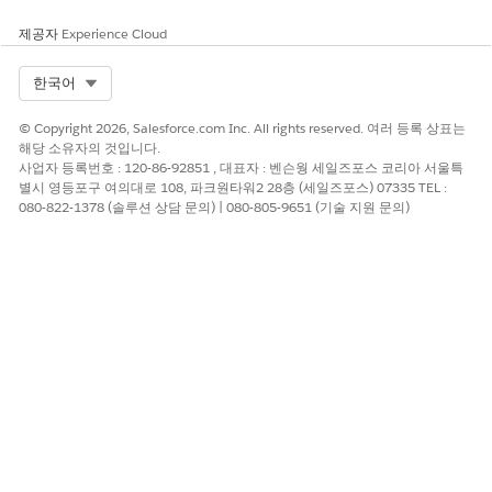
        <name>MessagingChannel</name>

제공자
    </types>

Experience Cloud
    <version>65.0</version>

</Package>
Select Org
한국어
© Copyright 2026, Salesforce.com Inc. All rights reserved. 여러 등록 상표는
파일을 컴퓨터에 package.xml으로 저장합니다.
해당 소유자의 것입니다.
정확한 개발자 이름을 지정하면 Salesforce Bench Press 확장
사업자 등록번호 : 120-86-92851 , 대표자 : 벤슨웡 세일즈포스 코리아 서울특
의 retrieved.zip 파일에 해당 단일 SMS 채널의 메타데이터만
별시 영등포구 여의대로 108, 파크원타워2 28층 (세일즈포스) 07335 TEL :
포함됩니다. 이 파일은 대상 조직에 원활하고 충돌 없는 배포를
080-822-1378 (솔루션 상담 문의) | 080-805-9651 (기술 지원 문의)
보장합니다.
3단계: 프로덕션 조직에서 메타데이터 검색
소스 조직에 로그인합니다.
Salesforce Bench Press 확장을 엽니다.
메타데이터
탭을 선택합니다.
검색 하위 탭의 패키지 XML 아래에서
파일 선택
을 클릭한 다음
package.xml 파일을 선택합니다.
검색
을 클릭합니다.
요청을 모니터링하려면
상태
하위 탭을 선택합니다.
상태가 성공으로 변경되면
페치
를 클릭합니다.
다운로드
를 클릭한 다음, ZIP 파일을 컴퓨터에 저장합니다.