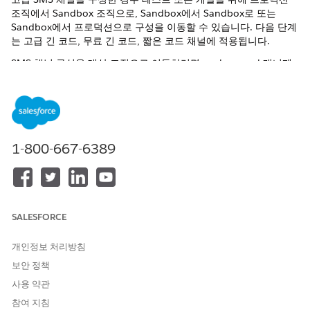
조직에서 Sandbox 조직으로, Sandbox에서 Sandbox로 또는
Sandbox에서 프로덕션으로 구성을 이동할 수 있습니다. 다음 단계
는 고급 긴 코드, 무료 긴 코드, 짧은 코드 채널에 적용됩니다.
SMS 채널 구성을 대상 조직으로 이동하려면 package.xml 매니페
스트 파일을 사용하여 메타데이터를 검색합니다. 그런 다음 대상 조
직에 배포할 수 있습니다. 또한 개발자 도구를 사용하여
Sandbox
새로 고침
을 수행하거나 메타데이터 API 작업을 수행할 수 있습니
다. 도구는 Salesforce CLI, VS 코드용 Salesforce 확장 또는
Salesforce Bench Press와 같은 브라우저 확장자일 수 있습니다.
1-800-667-6389
데모를 위해 Salesforce Bench Press 확장을 사용하여 메타데이터
를 프로덕션에서 Sandbox로 이동하는 방법을 보여줍니다.
더 나은 사용자 환경을 위해 메타데이터를 이동할 때 다음 전제 조
건을 수행해야 합니다.
SALESFORCE
Service Cloud에서 Messaging 채널에 대한 라우팅을
설정합니
다
.
개인정보 처리방침
대상 조직에 유사한 라우팅 메타데이터가 있는지 확인합니다.
보안 정책
대상 조직에서 SMS 채널을 활성화하기 전에 소스 조직에서
사용 약관
SMS 채널을 비활성화했는지 확인하고 그 반대의 경우에도 마
찬가지입니다. SMS 채널은 한 번에 하나의 조직에서만 활성화
참여 지침