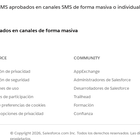
MS aprobados en canales SMS de forma masiva o individual s
ados en canales de forma masiva
cuadro Búsqueda rápida, introduzca
Configuración de mensajerí
 verá una lista de códigos SMS que solicitó y su estado.
RCE
COMMUNITY
ales de mensajería
.
ón de privacidad
AppExchange
nen el estado Completado o Listo se convierten en canales. Cuando
ón de seguridad
Administradores de Salesforce
s
.
nes de uso
Desarrolladores de Salesforce
obado en canal
es de participación
Trailhead
 preferencias de cookies
Formación
cuadro Búsqueda rápida, introduzca
Configuración de mensajerí
 opciones de privacidad
Confianza
anal
SMS, para el código SMS con estado completado, haga clic en
© Copyright 2026, Salesforce.com Inc. Todos los derechos reservados. Las d
nal SMS
.
propietarios.