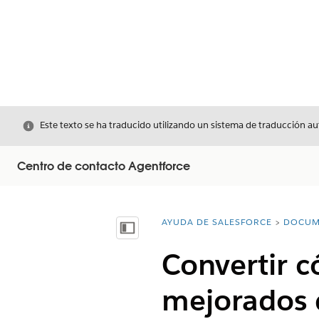
Cerrar
Este texto se ha traducido utilizando un sistema de traducción a
Centro de contacto Agentforce
AYUDA DE SALESFORCE
DOCUM
Usted está aquí:
Mostrar índice de materias
Convertir 
mejorados 