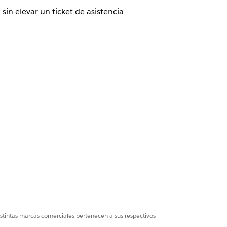
in elevar un ticket de asistencia
y seleccione
Configuración de
a
 se convierten en canales, aparecen
y seleccione
Configuración de
a
del código SMS que desea convertir
istintas marcas comerciales pertenecen a sus respectivos