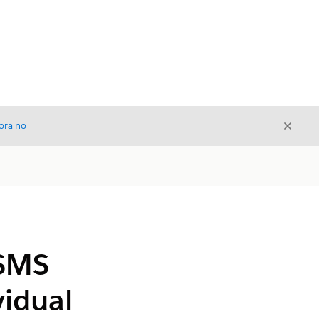
Cerrar
ora no
Cerrar
 SMS
vidual