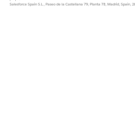
nen el estado Completado o Listo se convierten en canales. Cuando
Salesforce Spain S.L., Paseo de la Castellana 79, Planta 7ª, Madrid, Spain, 
s
.
PROBLEMA?
ejorar!