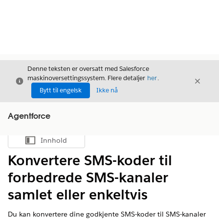
Denne teksten er oversatt med Salesforce
maskinoversettingssystem. Flere detaljer
her
.
Avslutt
Avslut
Avslutt
Bytt til engelsk
Ikke nå
Agentforce
Innhold
Vis innholdsfortegnelse
Konvertere SMS-koder til
forbedrede SMS-kanaler
samlet eller enkeltvis
Du kan konvertere dine godkjente SMS-koder til SMS-kanaler