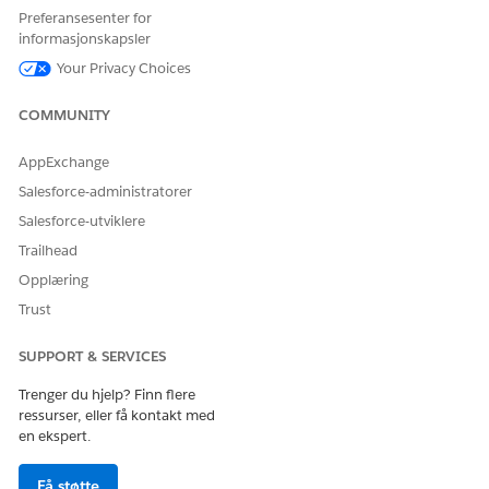
Klikk på
Konverter til SMS-kanal
.
Preferansesenter for
Bare SMS-kodene som har statusen Fullført eller Klar,
informasjonskapsler
konverteres til kanaler. Når de konverteres til kanaler, vises
Your Privacy Choices
de under fanen
Alle kanaler
.
COMMUNITY
AppExchange
HJALP DENNE ARTIKKELEN MED Å LØSE PROBLEMET DITT?
Salesforce-administratorer
La oss få vite det slik at vi kan forbedre!
Salesforce-utviklere
Ja
Nei
Trailhead
Opplæring
Trust
SUPPORT & SERVICES
Trenger du hjelp? Finn flere
ressurser, eller få kontakt med
en ekspert.
Få støtte