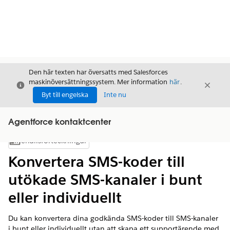
Den här texten har översatts med Salesforces
maskinöversättningssystem. Mer information
här
.
Stäng
Stäng
Stäng
Byt till engelska
Inte nu
Agentforce kontaktcenter
Innehållsförteckningar
Visa innehållsförteckning
Konvertera SMS-koder till
utökade SMS-kanaler i bunt
eller individuellt
Du kan konvertera dina godkända SMS-koder till SMS-kanaler
i bunt eller individuellt utan att skapa ett supportärende med