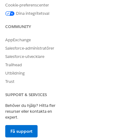
Klicka på
Konvertera till SMS-kanal
.
Cookie-preferenscenter
Endast de SMS-koder som har status Slutförd eller Redo
Dina integritetsval
konverteras till kanaler. När de konverteras till kanaler
visas de under
fliken Alla kanaler
.
COMMUNITY
AppExchange
Salesforce-administratörer
LÖSTE DENNA ARTIKEL DITT PROBLEM?
Salesforce-utvecklare
Berätta för oss vad vi kan förbättra!
Trailhead
Ja
Nej
Utbildning
Trust
SUPPORT & SERVICES
Behöver du hjälp? Hitta fler
resurser eller kontakta en
expert.
Få support