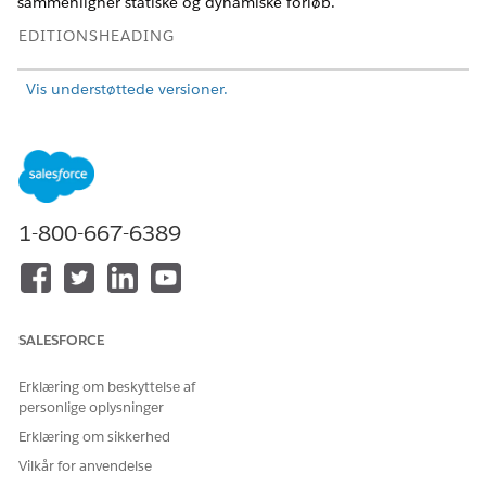
sammenligner statiske og dynamiske forløb.
EDITIONSHEADING
Vis understøttede versioner.
Denne artikel gælder for:
Forbedrede WhatsApp-
kanaler
Denne artikel gælder ikke
Forbedret chat i app,
for:
Forbedret webchat v1,
Forbedret webchat v2,
1-800-667-6389
Standard og Forbedret
Facebook Messenger,
Standard og Forbedret sms,
Forbedrede Apple-
meddelelser for forretning,
SALESFORCE
Forbedret linje og Bring Your
Own Channel
Erklæring om beskyttelse af
personlige oplysninger
STATISKE FORLØB
DYNAMISKE
FORLØB (DATA
Erklæring om sikkerhed
OG BETINGET)
Vilkår for anvendelse