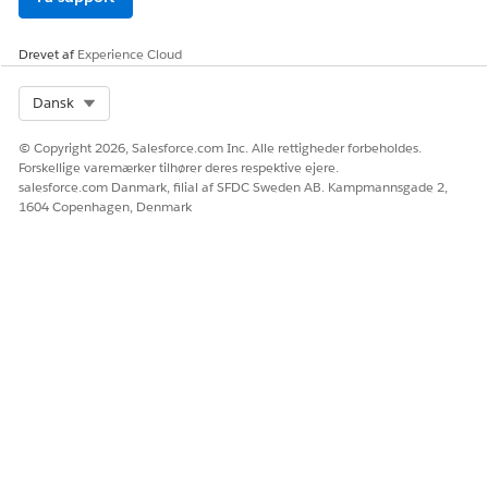
betinget logik
Drevet af
Experience Cloud
Hvor du vil
Global handling
Meddelelseskomp
konfigurere
onent
meddelelsesindh
Select Org
Dansk
old og layout
© Copyright 2026, Salesforce.com Inc. Alle rettigheder forbeholdes.
Forskellige varemærker tilhører deres respektive ejere.
RELATED INFORMATION HTML
salesforce.com Danmark, filial af SFDC Sweden AB. Kampmannsgade 2,
Salesforce Hjælp: Statiske WhatsApp-forløb
1604 Copenhagen, Denmark
Salesforce Hjælp: Dynamiske WhatsApp-forløb
LØSTE DENNE ARTIKEL DIT PROBLEM?
Giv os besked, så vi kan forbedre os!
Ja
Nej