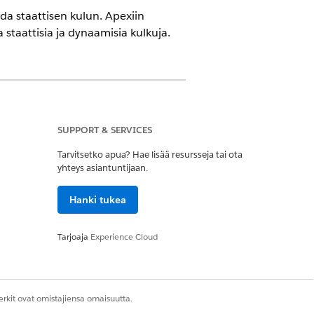
da staattisen kulun. Apexiin
staattisia ja dynaamisia kulkuja.
at
SUPPORT & SERVICES
nen chat, parannettu Web Chat -versio
sio 2, vakiomuotoinen ja parannettu
Tarvitsetko apua? Hae lisää resursseja tai ota
otoiset ja parannetut SMS-
yhteys asiantuntijaan.
le Messages for Business, parannettu
nel
Hanki tukea
ISET KULUT (DATA JA EHDOLLISET)
Tarjoaja
Experience Cloud
keen sisältö ja käyttäjäkokemus ovat
misia, ja ne mukautuvat kulun tietyn
jän, syötetyn datan ja reaaliaikaisten
ojen perusteella.
rkit ovat omistajiensa omaisuutta.
ään 3