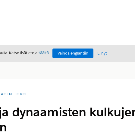
lla. Katso lisätietoja
täältä
.
Vaihda englantiin
Ei nyt
AGENTFORCE
 ja dynaamisten kulkuje
en