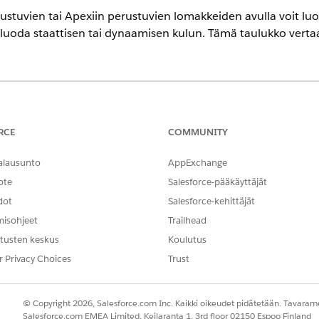
ustuvien tai Apexiin perustuvien lomakkeiden avulla voit luo
 luoda staattisen tai dynaamisen kulun. Tämä taulukko vertaa 
Parannetut WhatsApp-kanav
RCE
COMMUNITY
Parannettu sovelluksen sisäi
1, parannettu Web Chat -ver
alausunto
AppExchange
Facebook Messenger, vakiomu
ote
Salesforce-pääkäyttäjät
tekstiviestit, parannetut App
LINE ja Bring Your Own Chan
dot
Salesforce-kehittäjät
misohjeet
Trailhead
STAATTISET KULUT
DYNAM
tusten keskus
Koulutus
Kaikki asiakkaat saavat saman viestin ja
Lomak
r Privacy Choices
Trust
selaavat kulkua käyttämällä kiinteää,
dynaa
esimääritettyä polkua.
käyttä
valint
© Copyright 2026, Salesforce.com Inc. Kaikki oikeudet pidätetään. Tavarame
Salesforce.com EMEA Limited, Keilaranta 1, 3rd floor 02150 Espoo Finland
1 (kenttä 1 näytetään sivulla 1, kenttä 2
Enint