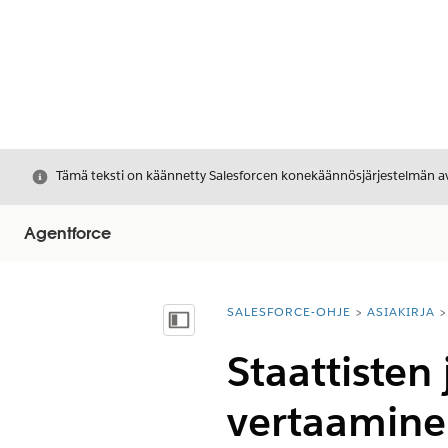
Sulje
Tämä teksti on käännetty Salesforcen konekäännösjärjestelmän avu
Agentforce
SALESFORCE-OHJE
ASIAKIRJA
Olet tässä:
Näytä sisällysluettelo
Staattisten
vertaamin