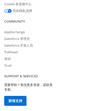
量
第 1 页上，字段 2
Cookie 首选项中心
出现在第 2 页上，
您的隐私选择
以此类推。）
支持的屏幕数量
多个
多个
COMMUNITY
支持输入数据
否
是
AppExchange
可以根据条件逻辑
否
是
Salesforce 管理员
显示消息传递内容
Salesforce 开发人员
和屏幕
Trailhead
在何处配置消息传
全局操作
消息传递组件
培训
递内容和布局
Trust
另请参阅：
SUPPORT & SERVICES
Salesforce 帮助：静态 WhatsApp 流
需要帮助？查找更多资源，或联系
Salesforce 帮助：Dynamic WhatsApp Flows
专家。
获得支持
本文章是否解决您的问题？