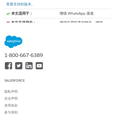
查看支持的版本。
本文适用于：
增强 WhatsApp 渠道
本文不适用于：
增强应用程序内聊天、增强
Web 聊天 v1、增强 Web 聊天
v2、标准和增强 Facebook
Messenger、标准和增强
SMS、增强 Apple Messages
for Business、增强 LINE 和自
带渠道
1-800-667-6389
静态流
动态流（数据和条
件）
描述
所有客户都会收到
表单内容和用户体
SALESFORCE
相同的消息，并使
验是动态的，根据
用预定义的固定路
特定用户、输入数
隐私声明
径导航流。
据及其在流中的实
时选择进行自适
安全声明
应。
使用条款
每个屏幕的元素数
1（字段 1 出现在
最多 3
参与准则