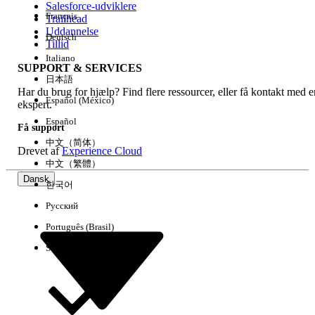
Salesforce-udviklere
Français
Trailhead
Experience
Uddannelse
Deutsch
Tillid
Italiano
SUPPORT & SERVICES
日本語
Har du brug for hjælp? Find flere ressourcer, eller få kontakt med e
Ryd alle
Udført
Español (México)
ekspert.
Español
Få support
中文（简体）
Drevet af
Experience Cloud
中文（繁體）
Dansk
한국어
Русский
Português (Brasil)
Suomi
Ingen resultater