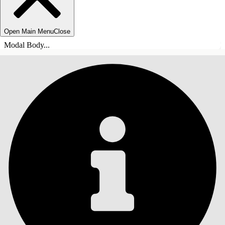
Open Main Menu
Close
Modal Body...
INDHOLD
Søg
Vis indholdsfortegnelse
Indhold