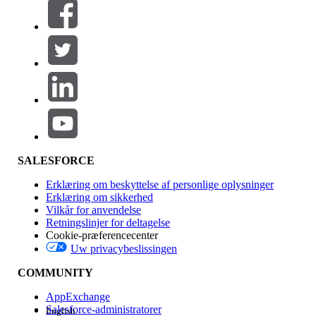
Filtre (0)
VÆLG FILTRE
Tilføj
Produktområde
Funktionspåvirkning
SALESFORCE
Erklæring om beskyttelse af personlige oplysninger
Erklæring om sikkerhed
Vilkår for anvendelse
Retningslinjer for deltagelse
Cookie-præferencecenter
Uw privacybeslissingen
Version
COMMUNITY
AppExchange
Salesforce-administratorer
English