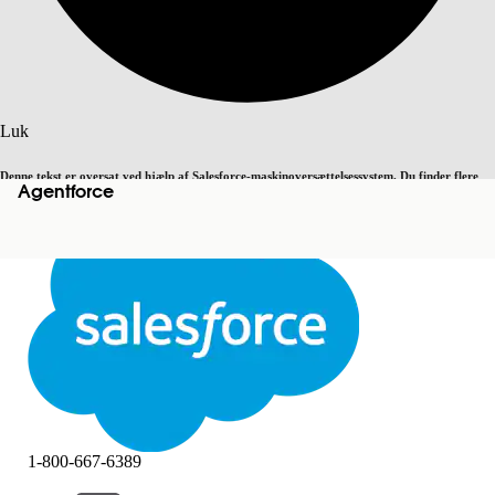
Søg
Luk
Denne tekst er oversat ved hjælp af Salesforce-maskinoversættelsessystem. Du finder flere
Agentforce
Skift til engelsk
Ikke nu
detaljer
her
.
Luk
Luk
1-800-667-6389