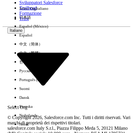
Sviluppatori Salesforce
Trailhead
Select Org
Italiano
Esperienza
Formazione
日本語
Trust
Español (México)
Italiano
Español
Cancella tutto
Chiudi
中文（简体）
中文（繁體）
한국어
Русский
Português (Brasil)
Suomi
Dansk
Svenska
Select Org
Nederlands
© Copyright 2026, Salesforce.com Inc. Tutti i diritti riservati. Vari
marchi di proprietà dei rispettivi titolari.
Norsk
salesforce.com Italy S.r.l., Piazza Filippo Meda 5, 20121 Milano
Nessun risultato