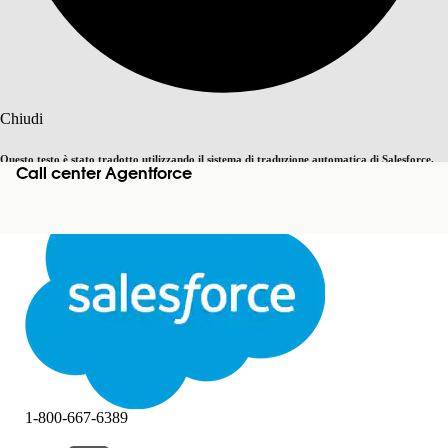
Cerca
Chiudi
Questo testo è stato tradotto utilizzando il sistema di traduzione automatica di Salesforce.
Call center Agentforce
Passa all'inglese
Non ora
Ulteriori dettagli sono disponibili
qui
.
Chiudi
Chiudi
1-800-667-6389