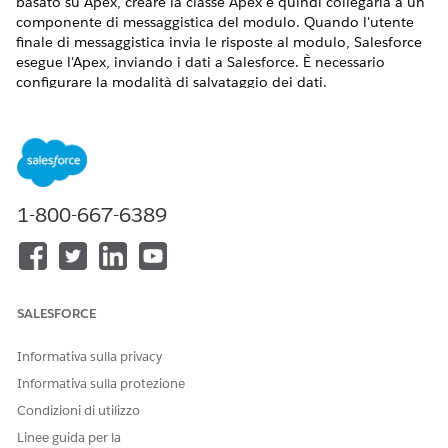
basato su Apex, creare la classe Apex e quindi collegarla a un
componente di messaggistica del modulo. Quando l'utente
finale di messaggistica invia le risposte al modulo, Salesforce
esegue l'Apex, inviando i dati a Salesforce. È necessario
configurare la modalità di salvataggio dei dati.
VERSIONI (EDITION) RICHIESTE
Visualizzare le versioni supportate.
Questo articolo si applica
Canali di WhatsApp
1-800-667-6389
a:
ottimizzati
Questo articolo non si
Chat in app ottimizzata,
applica a:
Chat Web ottimizzata v1,
Chat Web ottimizzata v2,
Facebook Messenger
SALESFORCE
standard e ottimizzato, SMS
standard e ottimizzato,
Informativa sulla privacy
Apple Messages for Business
ottimizzato, LINEA
Informativa sulla protezione
ottimizzata e Porta il tuo
Condizioni di utilizzo
canale
Linee guida per la