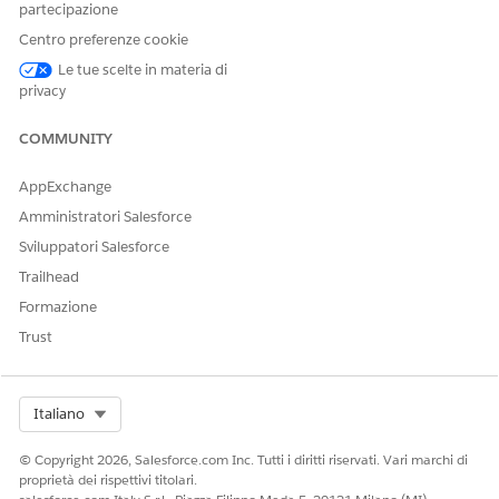
partecipazione
AUTORIZZAZIONI UTENTE RICHIESTE
Centro preferenze cookie
Per creare componenti di
Personalizza applicazione E
Le tue scelte in materia di
messaggistica:
Visualizza impostazione e
privacy
configurazione
O
COMMUNITY
Amministratore sistema
AppExchange
Per inviare e ricevere
Agente di Messaggistica
Amministratori Salesforce
messaggi in Messaggistica:
Sviluppatori Salesforce
Trailhead
VEDERE ANCHE:
Formazione
Guida di Salesforce: Flussi WhatsApp
Trust
Flussi WhatsApp dinamici
Guida di Salesforce: Creazione e invio di moduli protetti
nelle sessioni di Messaggistica
Select Org
Italiano
Creazione della classe Apex
© Copyright 2026, Salesforce.com Inc. Tutti i diritti riservati. Vari marchi di
Da Imposta, nella casella Ricerca veloce, immettere
proprietà dei rispettivi titolari.