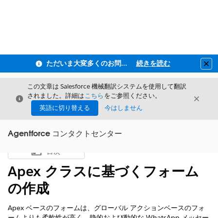
ただいま大変多くのお問い合わせをいただいており、ご連絡までにお時間を頂戴しております
続きを読む
Clo
この文章は Salesforce 機械翻訳システムを使用して翻訳
されました。詳細は
こちら
をご参照ください。
閉じる
閉じ
閉じる
英語に切り替える
今はしません
Agentforce コンタクトセンター
目次
目次を表示
Apex クラスに基づくフォーム
の作成
Apex ベースのフォームは、グローバル アクションベースのフォ
ームよりも柔軟性が高く、静的および動的な WhatsApp メッセー