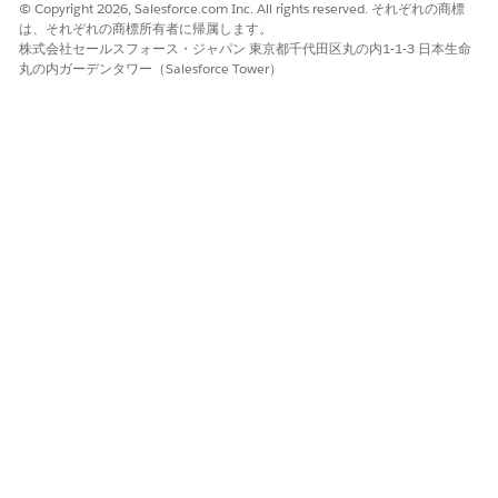
© Copyright 2026, Salesforce.com Inc. All rights reserved. それぞれの商標
クラスエディターで、次のクラス定義を入力します。
は、それぞれの商標所有者に帰属します。
[保存]
をクリックします。
株式会社セールスフォース・ジャパン 東京都千代田区丸の内1-1-3 日本生命
丸の内ガーデンタワー（Salesforce Tower）
フォームメッセージングコンポーネントの作成
[設定] の [メッセージングコンポーネント] ページに移動しま
す。
[新規コンポーネント]
をクリックします。
フォームメッセージングコンポーネントを選択し、
[次へ
] をク
リックします。
Apex クラス
を選択し、
[次へ
] をクリックします。
フォームのタイトルを入力し、作成した Apex クラスを選択し
て、[
次へ]
をクリックします。タイトルは、フォームへのリン
クとしてメッセージングセッションに表示されます。