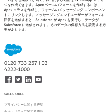
ジを作成できます。Apex ベースのフォームを作成するには、
Apex クラスを作成し、フォームのメッセージング コンポーネン
トにリンクします。メッセージングエンドユーザーがフォームに
回答を送信すると、Salesforce が Apex を実行し、データが
Salesforce に送信されます。そのデータの保存方法を設定する必
要があります。
必要なエディション
サポートされているエディションを表示する。
この記事の適用対象:
拡張 WhatsApp チャネル
0120-733-257 | 03-
この記事の適用対象外:
拡張アプリケーション内チャ
4222-1000
ット、拡張 Web チャット
v1、拡張 Web チャット v2、
標準および拡張 Facebook
Messenger、標準および拡張
SMS、拡張 Apple Messages
SALESFORCE
for Business、拡張 LINE、
Bring Your Own チャネル
プライバシーに関する声明
セキュリティに関する声明