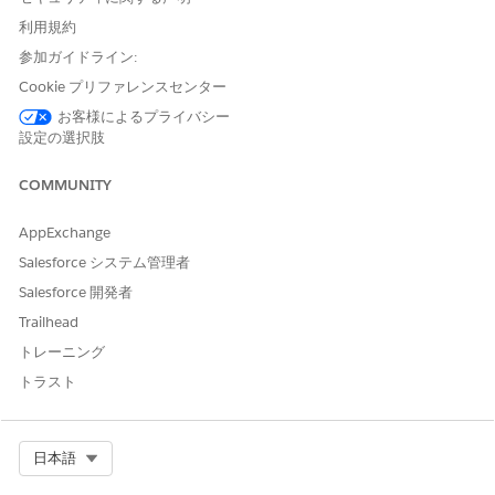
必要なユーザー権限
利用規約
メッセージングコンポーネン
「アプリケーションのカスタ
参加ガイドライン:
トを作成する
マイズ」および「設定・定義
Cookie プリファレンスセンター
を参照する」
お客様によるプライバシー
または
設定の選択肢
システム管理者
COMMUNITY
メッセージングでメッセージ
メッセージングエージェント
を送受信する
AppExchange
Salesforce システム管理者
関連項目:
Salesforce 開発者
Salesforce ヘルプ: WhatsApp フロー
Trailhead
動的 WhatsApp フロー
トレーニング
Salesforce ヘルプ: メッセージングセッションでの安全なフォ
トラスト
ームの作成と送信
Apex クラスの作成
Select Org
日本語
[設定] から、[クイック検索] ボックスに「
と入
Apex クラス」
力し、[
Apex クラス]
を選択して [
新規] を
クリックします。