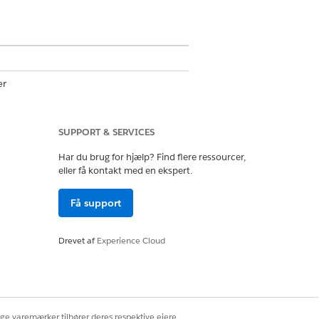
er
ret webchat v1, Forbedret webchat v2,
book Messenger, Standard og
SUPPORT & SERVICES
ple-meddelelser for forretning,
ur Own Channel
Har du brug for hjælp? Find flere ressourcer,
eller få kontakt med en ekspert.
Få support
 opsætning og konfiguration
Drevet af
Experience Cloud
ige varemærker tilhører deres respektive ejere.