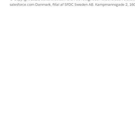
eskomponent er tilgængelig i et eller flere formater, og nogle for
salesforce.com Danmark, filial af SFDC Sweden AB. Kampmannsgade 2, 1
e over formater, som hver kanal understøtter, kan du se Meddelelses
st et understøttet format for hver kanal, hvor komponenten vil blive
onenten standardtekstformatet.
ddelelser i Meddelelseskomponentkonstruktør.
Og skab en ny
.
mponent.
 skal du klikke på Detaljer og derefter klikke på
Tilføj format
.
t
. Formatet kontrollerer, hvordan komponenten ser ud i meddelelses
mponentformater skal du klikke på
Forløb
.