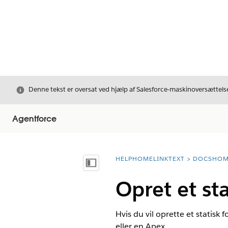
Luk
Denne tekst er oversat ved hjælp af Salesforce-maskinoversættelse
Agentforce
HELPHOMELINKTEXT
DOCSHOM
breadcrumbDescription
Vis indholdsfortegnelse
Opret et st
Hvis du vil oprette et statis
eller en Apex