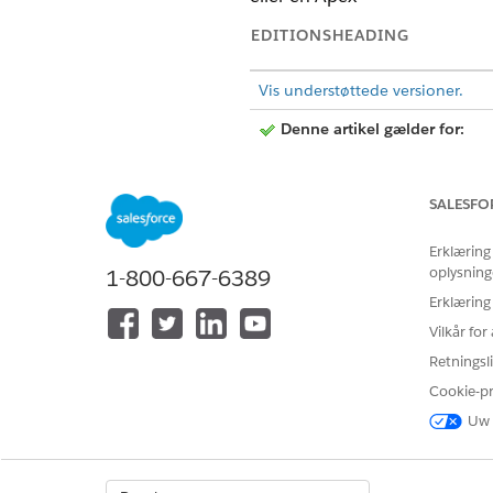
EDITIONSHEADING
Vis understøttede versioner.
Denne artikel gælder for:
Denne artikel gælder ikke for
SALESFO
Erklæring
oplysning
1-800-667-6389
Erklæring
Hvis du vil oprette meddelelse
Vilkår fo
Retningsli
Cookie-p
Uw 
For at sende og modtage meddel