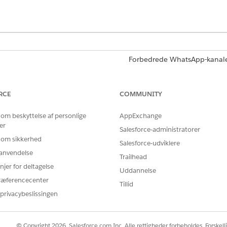
Forbedrede WhatsApp-kanal
:
Forbedret chat i app, Forbed
Standard og Forbedret Face
RCE
COMMUNITY
Forbedret sms, Forbedrede Ap
Forbedret linje og Bring Yo
 om beskyttelse af personlige
AppExchange
er
BRUGERTILLADELSER PÅKRÆVET
Salesforce-administratorer
 om sikkerhed
Salesforce-udviklere
skomponenter:
Tilpas applikation OG Vis
r anvendelse
Trailhead
ELLER
njer for deltagelse
Uddannelse
ræferencecenter
Systemadministrator
Tillid
privacybeslissingen
else i Meddelelser:
Meddelelsesagent
© Copyright 2026, Salesforce.com Inc. Alle rettigheder forbeholdes. Forskell