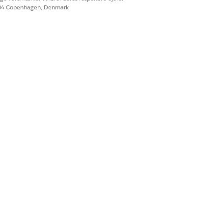
mater fungerer kun i bestemte kanaler.
604 Copenhagen, Denmark
komponenttyper og formater. Det er en
 sendt. Hvis der ikke tilføjes nogen
sessioner.