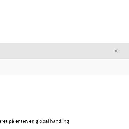
Luk
Luk
eret på enten en global handling