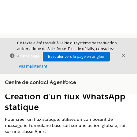
Ce texte a été traduit à l’aide du système de traduction
automatique de Salesforce. Plus de détails, consultez
Fermer
Ferme
<
cette page
.
Basculer vers la page en anglais
Fermer
Pas maintenant
Table des
Centre de contact Agentforce
Afficher la table des matières
matières
Création d'un flux WhatsApp
statique
Pour créer un flux statique, utilisez un composant de
messagerie Formulaire basé soit sur une action globale, soit
sur une classe Apex.