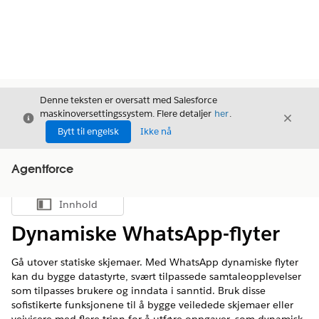
Denne teksten er oversatt med Salesforce
maskinoversettingssystem. Flere detaljer
her
.
Avslutt
Avslut
Avslutt
Bytt til engelsk
Ikke nå
Agentforce
Innhold
Vis innholdsfortegnelse
Dynamiske WhatsApp-flyter
Gå utover statiske skjemaer. Med WhatsApp dynamiske flyter
kan du bygge datastyrte, svært tilpassede samtaleopplevelser
som tilpasses brukere og inndata i sanntid. Bruk disse
sofistikerte funksjonene til å bygge veiledede skjemaer eller