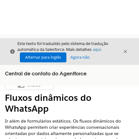
Este texto foi traduzido pelo sistema de tradução
automática da Salesforce. Mais detalhes
aqui
.
Fechar
Fecha
Fechar
Alternar para inglês
Agora não
Central de contato do Agentforce
Índice
Mostrar índice
Fluxos dinâmicos do
WhatsApp
Ir além de formulários estáticos. Os fluxos dinâmicos do
WhatsApp permitem criar experiências conversacionais
orientadas por dados altamente personalizadas que se