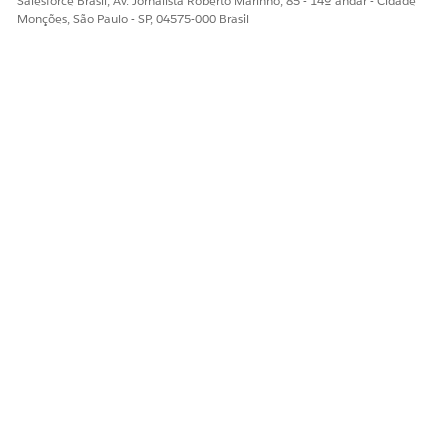
Salesforce Brasil, Av. Jornalista Roberto Marinho, 85 - 14º andar - Cidade
Diga-nos para podermos melhorar!
Monções, São Paulo - SP, 04575-000 Brasil
Sim
Não