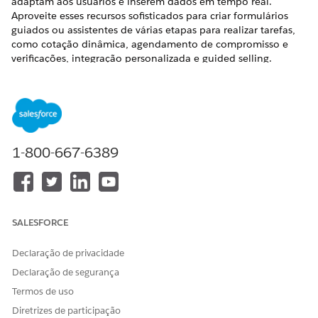
adaptam aos usuários e inserem dados em tempo real.
Aproveite esses recursos sofisticados para criar formulários
guiados ou assistentes de várias etapas para realizar tarefas,
como cotação dinâmica, agendamento de compromisso e
verificações, integração personalizada e guided selling.
EDIÇÕES OBRIGATÓRIAS
Exibir edições com suporte.
Este artigo se aplica a:
Canais aprimorados do
1-800-667-6389
WhatsApp
Este artigo não se aplica
Chat no aplicativo
a:
aprimorado, Chat da Web
aprimorado v1, Chat da
Web aprimorado v2,
SALESFORCE
Facebook Messenger padrão
e aprimorado, SMS padrão e
Declaração de privacidade
aprimorado, Apple
Messages for Business
Declaração de segurança
aprimorado, LINE
Termos de uso
aprimorado e Traga seu
próprio canal
Diretrizes de participação