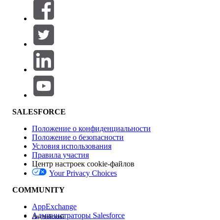
Фильтры (0)
ВЫБРАТЬ ФИЛЬТРЫ
Добавить
Область продуктов
Влияние на функции
SALESFORCE
Положение о конфиденциальности
Положение о безопасности
Условия использования
Правила участия
Центр настроек cookie-файлов
Your Privacy Choices
Версия
COMMUNITY
AppExchange
Администраторы Salesforce
Английский