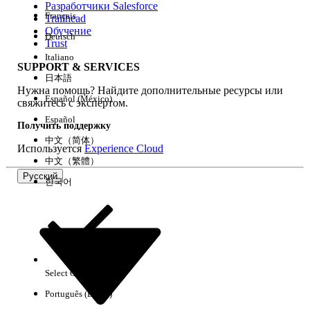
Разработчики Salesforce
Français
Trailhead
Возможности
Обучение
Deutsch
Trust
Italiano
SUPPORT & SERVICES
日本語
Нужна помощь? Найдите дополнительные ресурсы или
Очистить все
Готово
Español (México)
свяжитесь с экспертом.
Español
Получить поддержку
中文（简体）
Используется
Experience Cloud
中文（繁體）
Русский
한국어
Select Org
Русский
Português (Brasil)
Результаты отсутствуют