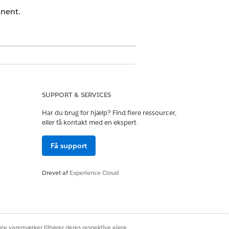
onent.
er
ret webchat v1, Forbedret webchat v2,
SUPPORT & SERVICES
book Messenger, Standard og
ple-meddelelser for forretning,
Har du brug for hjælp? Find flere ressourcer,
ur Own Channel
eller få kontakt med en ekspert.
indholdstype viser f.eks. ellipser, fordi
Få support
Drevet af
Experience Cloud
ige varemærker tilhører deres respektive ejere.