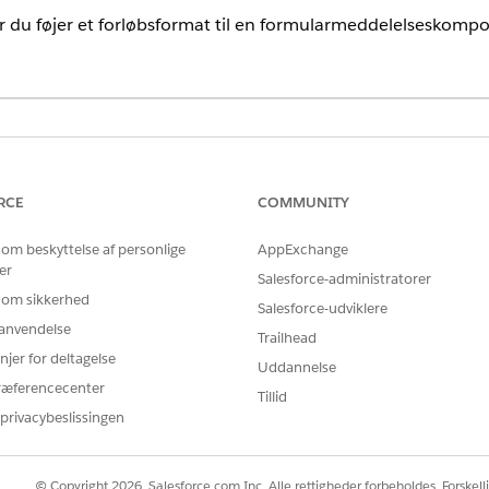
år du føjer et forløbsformat til en formularmeddelelseskomp
Forbedrede WhatsApp-kanal
:
Forbedret chat i app, Forbed
RCE
COMMUNITY
Standard og Forbedret Face
Forbedret sms, Forbedrede Ap
 om beskyttelse af personlige
AppExchange
Forbedret linje og Bring Yo
er
Salesforce-administratorer
st, der overskrider det maksimale antal tegn. Titlen for en Rulleliste
 om sikkerhed
Salesforce-udviklere
på 20 tegn.
r anvendelse
Trailhead
njer for deltagelse
Uddannelse
ræferencecenter
Tillid
privacybeslissingen
© Copyright 2026, Salesforce.com Inc. Alle rettigheder forbeholdes. Forskell