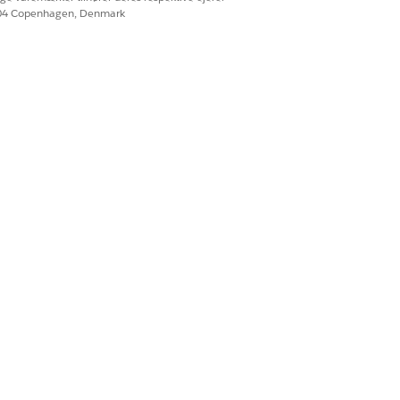
604 Copenhagen, Denmark
ponenten Formularmeddelelser.
tionen.
Ja
Nej