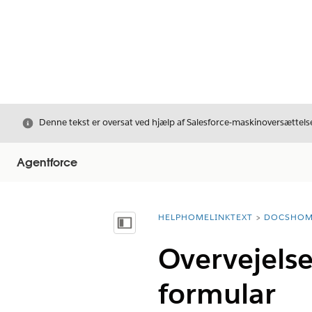
Luk
Denne tekst er oversat ved hjælp af Salesforce-maskinoversættelse
Agentforce
HELPHOMELINKTEXT
DOCSHOM
breadcrumbDescription
Vis indholdsfortegnelse
Overvejelser
formular