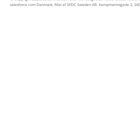
salesforce.com Danmark, filial af SFDC Sweden AB. Kampmannsgade 2, 1
der overskrider den maksimale filstørrelse, kan du ikke aktivere kom
g billedstørrelser kan du se
Komponenter
i metadokumenta
BLEM?
 os!