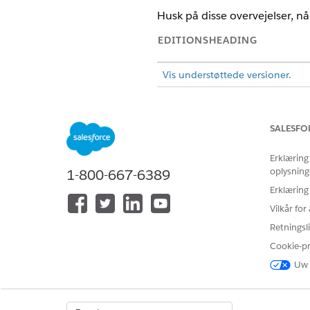
Husk på disse overvejelser, n
EDITIONSHEADING
Vis understøttede versioner.
Denne artikel gælder for:
Denne artikel gælder ikke for
SALESFO
Erklæring
oplysning
1-800-667-6389
WhatsApp-forløbet afskærer tek
Erklæring
teksten overskrider grænsen 
Vilkår fo
Retningsli
Cookie-p
Uw 