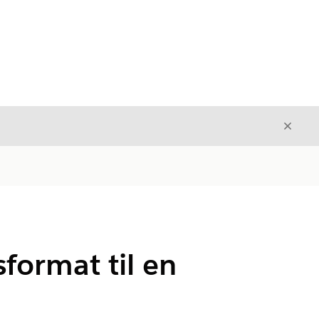
Luk
Luk
sformat til en