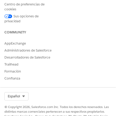
Centro de preferencias de
cookies
Sus opciones de
privacidad
COMMUNITY
AppExchange
Administradores de Salesforce
Si agrega una imagen que supera el tamaño máximo de
Desarrolladores de Salesforce
archivo, no puede activar el componente de mensajería
Trailhead
Formulario.
Formación
Para los límites de tamaño de caracteres e imágenes, consulte
Confianza
Componentes
en la documentación Meta.
Select Org
Español
¿RESOLVIÓ ESTE ARTÍCULO SU PROBLEMA?
© Copyright 2026, Salesforce.com Inc. Todos los derechos reservados. Las
¡Háganos saber cómo podemos mejorar!
distintas marcas comerciales pertenecen a sus respectivos propietarios.