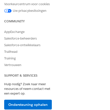
inhoudstype Vervolgkeuzelijst ellipsen omdat de tekst de
Voorkeurcentrum voor cookies
limiet van 20 lettertekens overschrijdt.
Uw privacybeslissingen
COMMUNITY
AppExchange
Salesforce-beheerders
Salesforce-ontwikkelaars
Trailhead
Training
Vertrouwen
Als u een afbeelding toevoegt die de maximale
bestandsgrootte overschrijdt, kunt u de component
SUPPORT & SERVICES
Formulierberichtenverkeer niet activeren.
Hulp nodig? Zoek naar meer
Zie
Componenten
in de Meta-documentatie voor de teken- en
resources of neem contact met
afbeeldingsgroottelimieten.
een expert op.
Ondersteuning ophalen