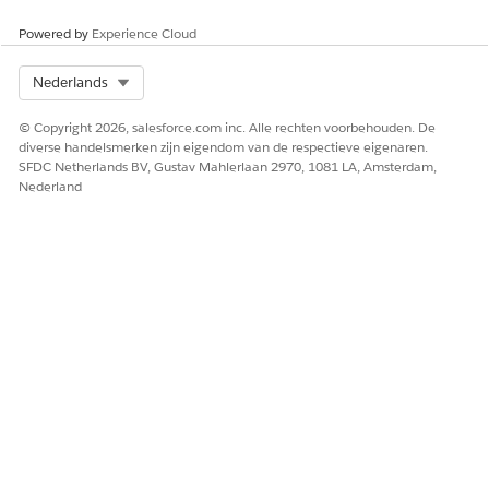
HEEFT DIT ARTIKEL UW PROBLEEM OPGELOST?
Laat ons weten wat we kunnen doen om te verbeteren!
Powered by
Experience Cloud
Ja
Nee
Select Org
Nederlands
© Copyright 2026, salesforce.com inc. Alle rechten voorbehouden. De
diverse handelsmerken zijn eigendom van de respectieve eigenaren.
SFDC Netherlands BV, Gustav Mahlerlaan 2970, 1081 LA, Amsterdam,
Nederland