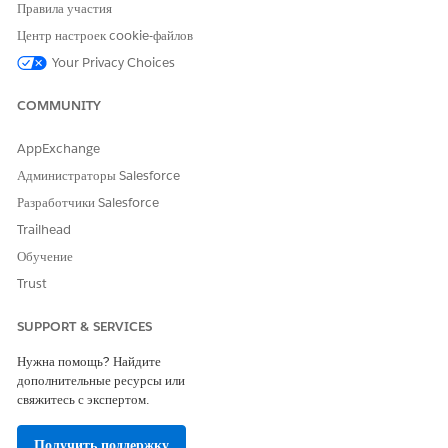
Правила участия
Центр настроек cookie-файлов
Your Privacy Choices
COMMUNITY
AppExchange
Администраторы Salesforce
При добавлении изображения, превышающего максимальный
Разработчики Salesforce
размер файла, компонент службы сообщений формы
Trailhead
активировать невозможно.
Обучение
Ограничения по количеству символов и размеру изображения см. в
Trust
разделе
«Компоненты
» в документации по метаданным.
SUPPORT & SERVICES
Нужна помощь? Найдите
ЭТА СТАТЬЯ РЕШИЛА ВАШУ ПРОБЛЕМУ?
дополнительные ресурсы или
свяжитесь с экспертом.
Оставьте свой отзыв, чтобы мы могли стать лучше!
Да
Нет
Получить поддержку