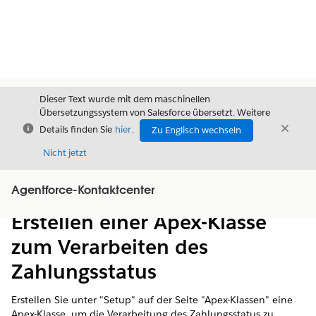
Dieser Text wurde mit dem maschinellen
Übersetzungssystem von Salesforce übersetzt. Weitere
Schließen
Schli
Details finden Sie
hier
.
Zu Englisch wechseln
Schließ
Nicht jetzt
Agentforce-Kontaktcenter
Inhalt
Inhalt anzeigen
Erstellen einer Apex-Klasse
zum Verarbeiten des
Zahlungsstatus
Erstellen Sie unter "Setup" auf der Seite "Apex-Klassen" eine
Apex-Klasse, um die Verarbeitung des Zahlungsstatus zu