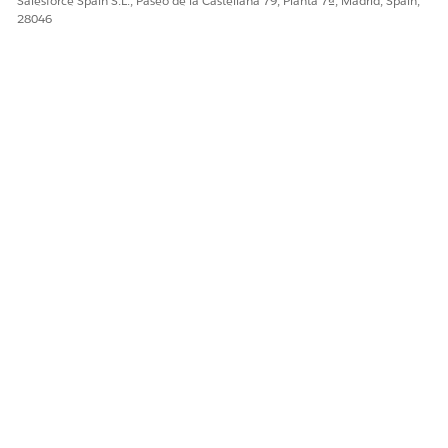
Salesforce Spain S.L., Paseo de la Castellana 79, Planta 7ª, Madrid, Spain,
28046