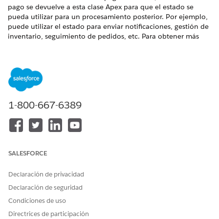
pago se devuelve a esta clase Apex para que el estado se
pueda utilizar para un procesamiento posterior. Por ejemplo,
puede utilizar el estado para enviar notificaciones, gestión de
inventario, seguimiento de pedidos, etc. Para obtener más
información sobre cómo crear una clase Apex, consulte
Crear
una clase Apex
.
Para obtener más detalles y un ejemplo, consulte
Interfaz
ProcessPaymentStatusHandler
y
Codigos de muestra
para
Apex Classes.
1-800-667-6389
¿RESOLVIÓ ESTE ARTÍCULO SU PROBLEMA?
¡Háganos saber cómo podemos mejorar!
SALESFORCE
Sí
No
Declaración de privacidad
Declaración de seguridad
Condiciones de uso
Directrices de participación