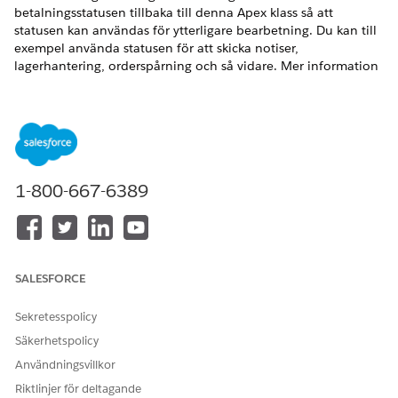
betalningsstatusen tillbaka till denna Apex klass så att
statusen kan användas för ytterligare bearbetning. Du kan till
exempel använda statusen för att skicka notiser,
lagerhantering, orderspårning och så vidare. Mer information
om hur du skapar en Apex klass finns i
Skapa en Apex klass
.
Mer information och ett exempel finns i
ProcessPaymentStatusHandler-gränssnitt
och
exempel på
kodstycken för Apex-klasser
.
1-800-667-6389
LÖSTE DENNA ARTIKEL DITT PROBLEM?
Berätta för oss vad vi kan förbättra!
Ja
Nej
SALESFORCE
Sekretesspolicy
Säkerhetspolicy
Användningsvillkor
Riktlinjer för deltagande