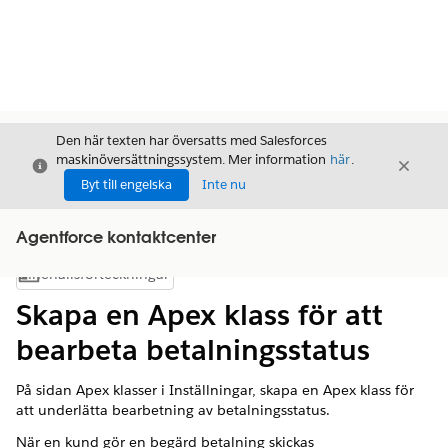
Den här texten har översatts med Salesforces
maskinöversättningssystem. Mer information
här
.
Stäng
Stäng
Stäng
Byt till engelska
Inte nu
Agentforce kontaktcenter
Innehållsförteckningar
Visa innehållsförteckning
Skapa en Apex klass för att
bearbeta betalningsstatus
På sidan Apex klasser i Inställningar, skapa en Apex klass för
att underlätta bearbetning av betalningsstatus.
När en kund gör en begärd betalning skickas