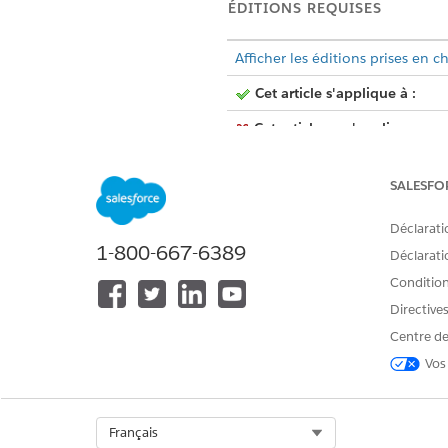
ÉDITIONS REQUISES
Afficher les éditions prises en c
Cet article s'applique à :
Cet article ne s'applique pas 
SALESFO
Le composant Messagerie Pai
Déclarati
envoyer des demandes de paie
1-800-667-6389
Déclaratio
sans quitter la conversation, 
Conditions
Directive
Salesforce
REMARQUE
Centre de
contacter le fournisse
Vos
Modes et types de paiement p
Select Org
Français