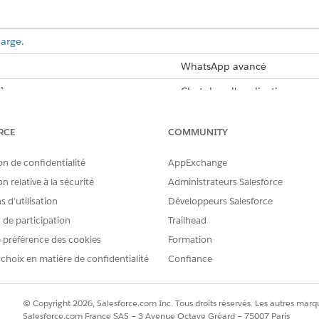
harge.
WhatsApp avancé
à :
Chat dans l'application ava
avancé v2, canaux Apple Mes
Messenger standard et avanc
avancé et canal Bring Your 
RCE
COMMUNITY
ement prend en charge les paiements qui utilisent WhatsA
on de confidentialité
AppExchange
ment direct sécurisées aux clients. Les clients peuvent co
n relative à la sécurité
Administrateurs Salesforce
ce qui augmente votre conversion et améliore l'expérience cl
 d’utilisation
Développeurs Salesforce
s de participation
Trailhead
 n'est pas responsable des échecs de paiement. En cas d'échec d
 préférence des cookies
Formation
ur de paiement pour résoudre le problème.
 choix en matière de confidentialité
Confiance
ris en charge
© Copyright 2026, Salesforce.com Inc. Tous droits réservés. Les autres marqu
Salesforce.com France SAS – 3 Avenue Octave Gréard – 75007 Paris