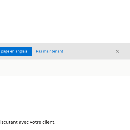
Ferme
a page en anglais
Pas maintenant
Fermer
cutant avec votre client.