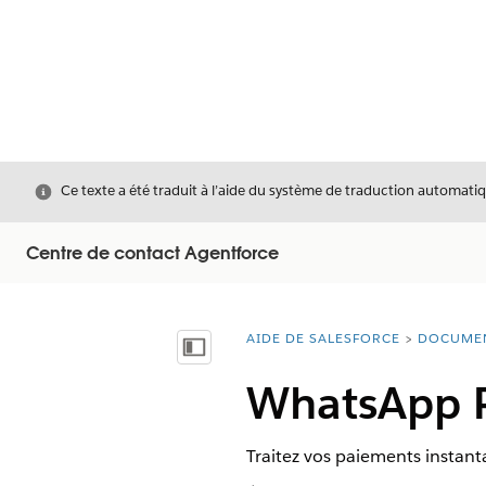
Fermer
Ce texte a été traduit à l’aide du système de traduction automatiq
Centre de contact Agentforce
AIDE DE SALESFORCE
DOCUME
Vous êtes ici :
Afficher la table des matières
WhatsApp 
Traitez vos paiements instan