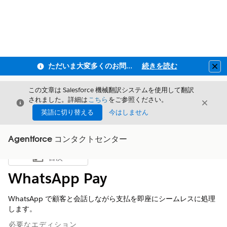
ただいま大変多くのお問い合わせをいただいており、ご連絡までにお時間を頂戴しております
続きを読む
Clo
この文章は Salesforce 機械翻訳システムを使用して翻訳
されました。詳細は
こちら
をご参照ください。
閉じる
閉じ
閉じる
英語に切り替える
今はしません
Agentforce コンタクトセンター
目次
目次を表示
WhatsApp Pay
WhatsApp で顧客と会話しながら支払を即座にシームレスに処理
します。
必要なエディション