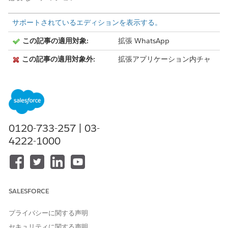
サポートされているエディションを表示する。
この記事の適用対象:
拡張 WhatsApp
この記事の適用対象外:
拡張アプリケーション内チャ
ット、拡張 Web チャット
v1、拡張 Web チャット v2、
拡張 Apple Messages for
Business チャネル、標準およ
び拡張 Facebook
Messenger、標準および拡張
0120-733-257 | 03-
SMS、拡張 LINE、Bring Your
Own チャネル
4222-1000
支払メッセージングコンポーネントでは、WhatsApp を使用する
支払がサポートされます。営業担当は、安全な直接支払要求を顧
客に送信できます。顧客は会話から離れることなくすぐに取引を
完了できるため、取引開始を促進し、カスタマーエクスペリエン
SALESFORCE
スを改善できます。
プライバシーに関する声明
セキュリティに関する声明