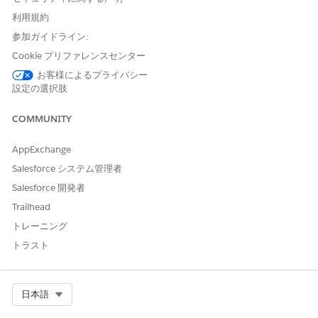
利用規約
参加ガイドライン:
Salesforce は支払の失敗に対して責任を負わないものとし
メモ
ます。支払に失敗した場合、支払プロバイダーに連絡して問題
Cookie プリファレンスセンター
を解決することをお勧めします。
お客様によるプライバシー
設定の選択肢
サポートされる支払方法と種別
COMMUNITY
AppExchange
Salesforce システム管理者
Salesforce 開発者
WhatsApp 支払メッセージは、自動的にトリガーされる送
メモ
Trailhead
信メッセージとして使用できません。ボットや Agentforce で
はこの機能がサポートされていないため、サービス担当者はこ
トレーニング
れらのメッセージを手動で送信する必要があります。
トラスト
Select Org
日本語
この記事で問題は解決されましたか?